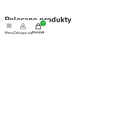
Polecane produkty
Produkty w koszyku: 0. Zobacz szczegóły
Koszyk
Menu
Zaloguj się
-10%
OKAZJA