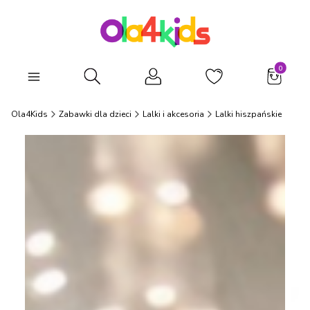
Produkty
Otwórz wyszukiwarkę
Ola4Kids
Zabawki dla dzieci
Lalki i akcesoria
Lalki hiszpańskie