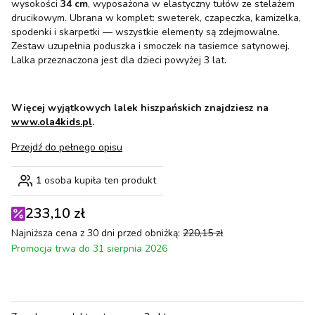
wysokości
34 cm
, wyposażona w elastyczny tułów ze stelażem
drucikowym. Ubrana w komplet: sweterek, czapeczka, kamizelka,
spodenki i skarpetki — wszystkie elementy są zdejmowalne.
Zestaw uzupełnia poduszka i smoczek na tasiemce satynowej.
Lalka przeznaczona jest dla dzieci powyżej 3 lat.
Więcej wyjątkowych lalek hiszpańskich znajdziesz na
www.ola4kids.pl
.
Przejdź do pełnego opisu
1
osoba kupiła ten produkt
233,10 zł
Najniższa cena z 30 dni przed obniżką:
220,15 zł
Promocja trwa do 31 sierpnia 2026