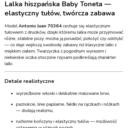
Lalka hiszpańska Baby Toneta —
elastyczny tułów, twórcza zabawa
Model
Antonio Juan 70364
cechuje się elastycznym
tułowiem z drucików, dzięki któremu lalka może przyjmować
różne, stabilne pozy: można ją posadzić, położyć czy odchylić
— co daje większą swobodę zabawy niż klasyczne lalki z
miękkim ciałem. Twarzyczka z pogodnym wyrazem i
niebieskie oczka otoczone rzęsami podkreślają charakter
lalki.
Detale realistyczne
wyrzeźbione włoski i delikatnie malowane brwi,
paznokcie, linie papilarne, fałdki na rączkach i nóżkach
— dodają realizmu,
ruchome kończyny i elastyczny tułów — możliwość
ustawienia w różnych pozach,