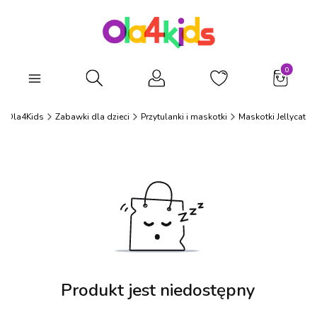
Produkty
Otwórz wyszukiwarkę
Ola4Kids
Zabawki dla dzieci
Przytulanki i maskotki
Maskotki Jellycat
Produkt jest niedostępny