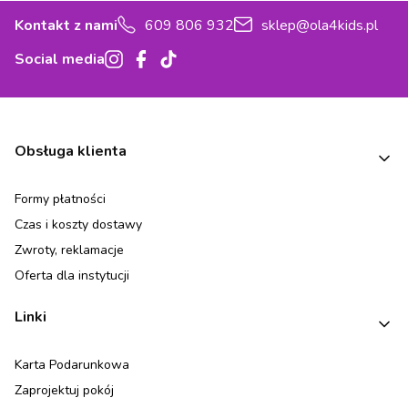
Kontakt z nami
609 806 932
sklep@ola4kids.pl
Social media
Linki w stopce
Obsługa klienta
Formy płatności
Czas i koszty dostawy
Zwroty, reklamacje
Oferta dla instytucji
Linki
Karta Podarunkowa
Zaprojektuj pokój