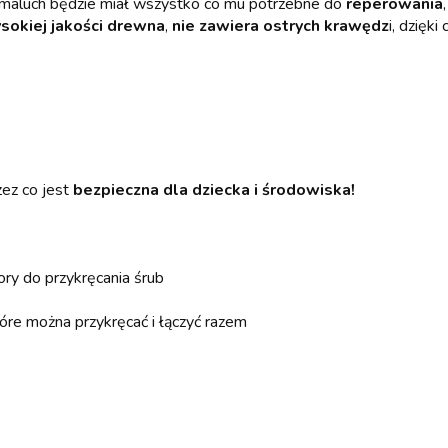
 maluch będzie miał wszystko co mu potrzebne do
reperowania
sokiej jakości drewna
,
nie zawiera ostrych krawędz
i, dzięk
zez co jest
bezpieczna dla dziecka i środowiska!
ry do przykręcania śrub
tóre można przykręcać i łączyć razem