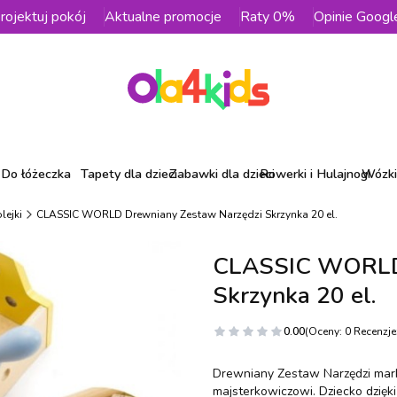
rojektuj pokój
Aktualne promocje
Raty 0%
Opinie Googl
Do łóżeczka
Tapety dla dzieci
Zabawki dla dzieci
Rowerki i Hulajnogi
Wózki 
lejki
CLASSIC WORLD Drewniany Zestaw Narzędzi Skrzynka 20 el.
CLASSIC WORLD 
Skrzynka 20 el.
0.00
(Oceny: 0 Recenzje:
Drewniany Zestaw Narzędzi mar
majsterkowiczowi. Dziecko dzięk