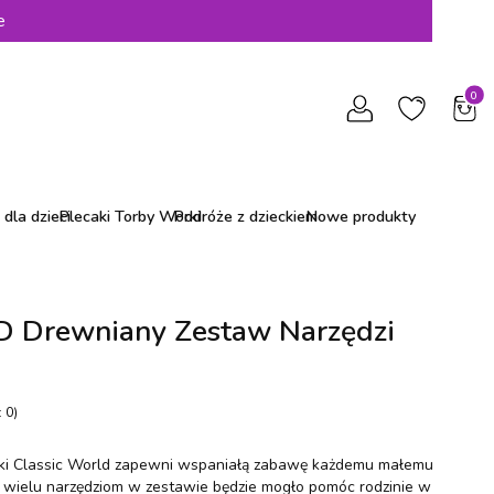
e
Produ
dla dzieci
Plecaki Torby Worki
Podróże z dzieckiem
Nowe produkty
Drewniany Zestaw Narzędzi
 0)
ki Classic World zapewni wspaniałą zabawę każdemu małemu
i wielu narzędziom w zestawie będzie mogło pomóc rodzinie w