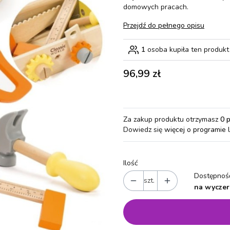
domowych pracach.
Przejdź do pełnego opisu
1
osoba kupiła ten produkt
Cena
96,99 zł
Za zakup produktu otrzymasz
0 
Dowiedz się
więcej o programie 
Ilość
Dostępność
szt.
na wyczer