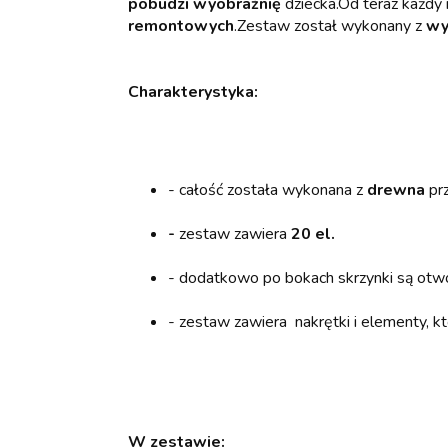
pobudzi wyobraźnię
dziecka.Od teraz każdy
remontowych
.Zestaw został wykonany z
wy
Charakterystyka:
- całość została wykonana z
drewna
pr
-
zestaw zawiera
20 el.
- dodatkowo po bokach skrzynki są otwo
- zestaw zawiera nakrętki i elementy, k
W zestawie: