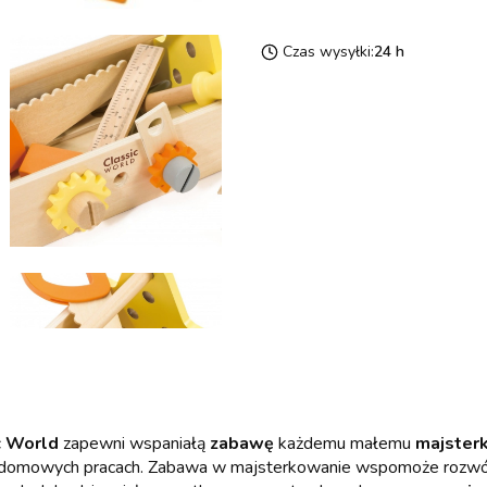
Czas wysyłki:
24 h
c World
zapewni wspaniałą
zabawę
każdemu małemu
majster
 domowych pracach. Zabawa w majsterkowanie wspomoże rozw