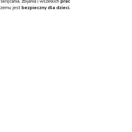
, skręcania, zbijania i wszelkich
prac
i czemu jest
bezpieczny dla dzieci.