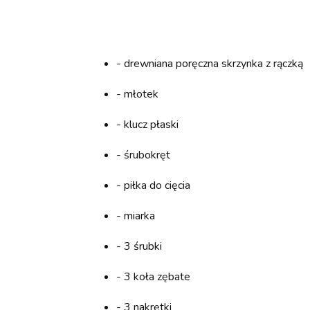
- drewniana poręczna skrzynka z rączką
- młotek
- klucz płaski
- śrubokręt
- piłka do cięcia
- miarka
- 3 śrubki
- 3 koła zębate
- 3 nakrętki