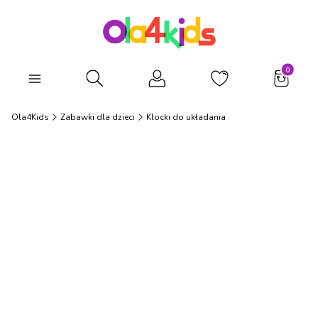
Produkty
Otwórz wyszukiwarkę
Ola4Kids
Zabawki dla dzieci
Klocki do układania