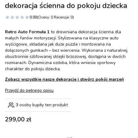
dekoracja ścienna do pokoju dziecka
0.00
(Oceny: 0 Recenzje: 0)
Retro Auto Formuła 1
to drewniana dekoracja ścienna dla
małych fanów motoryzacji. Stylizowana na klasyczne auto
wyścigowe, składana jak duże puzzle i montowana na
dołączonych gumkach – bez wiercenia. Wykonana z naturalnej,
obustronnie szlifowanej sklejki brzozowej, dostępna w dwóch
rozmiarach. Dynamiczna ozdoba, która wniesie sportowy
charakter do pokoju dziecka.
Zobacz wszystkie nasze dekoracje i stwórz pokój marzeń
Przejdź do pełnego opisu
3
osoby kupiły ten produkt
Cena
299,00 zł
Wybierz wariant produktu: