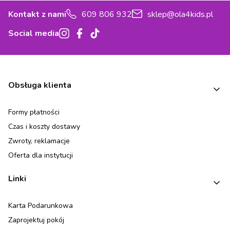
Kontakt z nami
609 806 932
sklep@ola4kids.pl
Social media
Linki w stopce
Obsługa klienta
Formy płatności
Czas i koszty dostawy
Zwroty, reklamacje
Oferta dla instytucji
Linki
Karta Podarunkowa
Zaprojektuj pokój