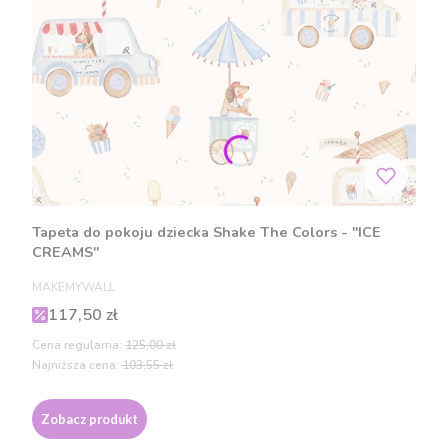
Tapeta do pokoju dziecka Shake The Colors - "ICE
CREAMS"
PRODUCENT
MAKEMYWALL
Cena promocyjna
117,50 zł
Cena regularna:
125,00 zł
Najniższa cena:
103,55 zł
Zobacz produkt