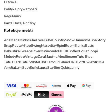
O firmie
Polityka prywatności
Regulamin
Karta Dużej Rodziny
Kolekcje mebli
Aria
Marie
Minko
Julie
Love
Cube
Country
Snow
Harmony
Luna
Story
Snap
Petite
Miloo
Swing
Marsylia
Allpin
Bloom
Bianka
Basic
Babushka
Tweens
River
Minimondo
NOOI
Funflex
Collet
Loopi
Melody
Retro
Vintage
Zara
Maxime
Alex
Simone
Tutu Blue
Tutu Black
Tutu White
Bibi
Glamour
Calmo
Dalia
Loft
Gwiazdki
Mia
Amelia
Lumi
Seth
Sofie
Laura
Star
Simi
Qubic
Lenny