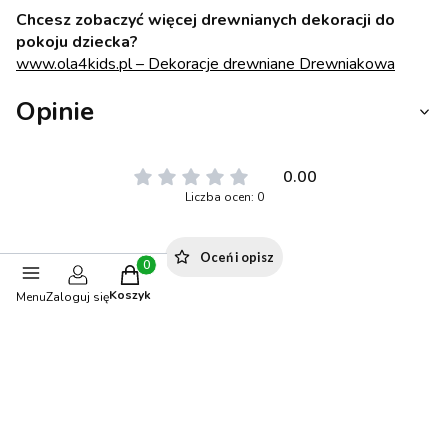
Chcesz zobaczyć więcej drewnianych dekoracji do
pokoju dziecka?
www.ola4kids.pl – Dekoracje drewniane Drewniakowa
Opinie
0.00
Liczba ocen: 0
Oceń i opisz
Produkty w koszyku: 0. Zobacz szczegóły
Koszyk
Menu
Zaloguj się
Polecane produkty
-6%
OKAZJA