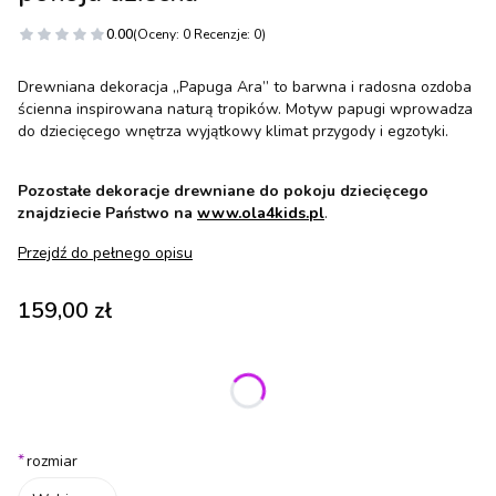
0.00
(Oceny: 0 Recenzje: 0)
Drewniana dekoracja „Papuga Ara” to barwna i radosna ozdoba
ścienna inspirowana naturą tropików. Motyw papugi wprowadza
do dziecięcego wnętrza wyjątkowy klimat przygody i egzotyki.
Pozostałe dekoracje drewniane do pokoju dziecięcego
znajdziecie Państwo na
www.ola4kids.pl
.
Przejdź do pełnego opisu
Cena
159,00 zł
Wybierz wariant produktu:
Poszczególne warianty mogą różnić się ceną
*
rozmiar