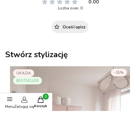
0.00
Liczba ocen: 0
Oceń i opisz
Stwórz stylizację
-15%
OKAZJA
BESTSELLER
Produkty w koszyku: 0. Zobacz szczegóły
Koszyk
Menu
Zaloguj się