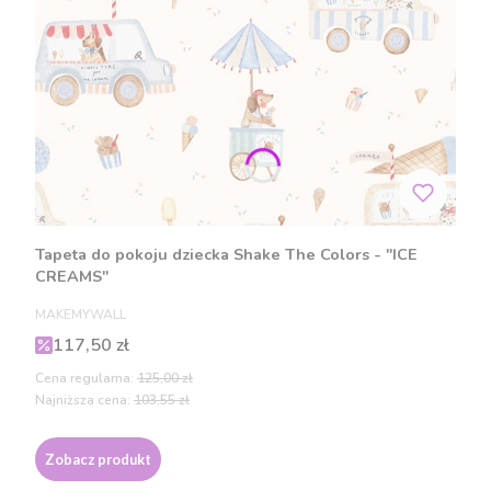
Tapeta do pokoju dziecka Shake The Colors - "ICE
CREAMS"
PRODUCENT
MAKEMYWALL
Cena promocyjna
117,50 zł
Cena regularna:
125,00 zł
Najniższa cena:
103,55 zł
Zobacz produkt