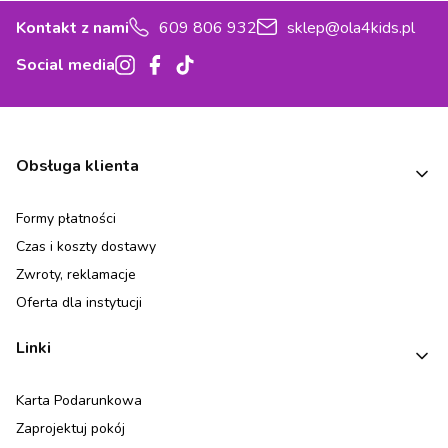
Kontakt z nami
609 806 932
sklep@ola4kids.pl
Social media
Linki w stopce
Obsługa klienta
Formy płatności
Czas i koszty dostawy
Zwroty, reklamacje
Oferta dla instytucji
Linki
Karta Podarunkowa
Zaprojektuj pokój