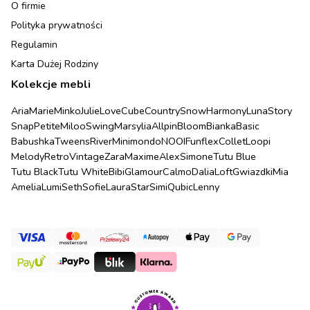
O firmie
Polityka prywatności
Regulamin
Karta Dużej Rodziny
Kolekcje mebli
Aria
Marie
Minko
Julie
Love
Cube
Country
Snow
Harmony
Luna
Story
Snap
Petite
Miloo
Swing
Marsylia
Allpin
Bloom
Bianka
Basic
Babushka
Tweens
River
Minimondo
NOOI
Funflex
Collet
Loopi
Melody
Retro
Vintage
Zara
Maxime
Alex
Simone
Tutu Blue
Tutu Black
Tutu White
Bibi
Glamour
Calmo
Dalia
Loft
Gwiazdki
Mia
Amelia
Lumi
Seth
Sofie
Laura
Star
Simi
Qubic
Lenny