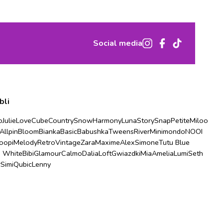
Social media
bli
o
Julie
Love
Cube
Country
Snow
Harmony
Luna
Story
Snap
Petite
Miloo
Allpin
Bloom
Bianka
Basic
Babushka
Tweens
River
Minimondo
NOOI
oopi
Melody
Retro
Vintage
Zara
Maxime
Alex
Simone
Tutu Blue
u White
Bibi
Glamour
Calmo
Dalia
Loft
Gwiazdki
Mia
Amelia
Lumi
Seth
r
Simi
Qubic
Lenny