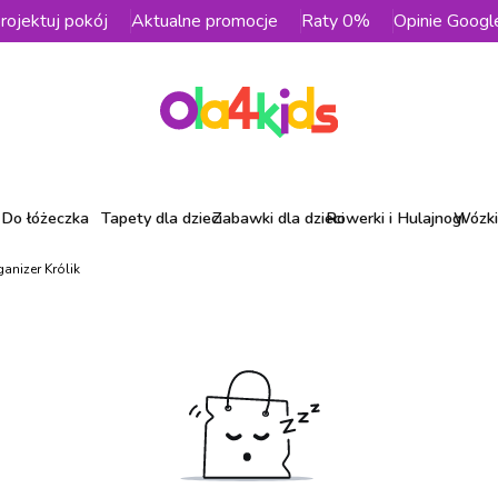
rojektuj pokój
Aktualne promocje
Raty 0%
Opinie Googl
Do łóżeczka
Tapety dla dzieci
Zabawki dla dzieci
Rowerki i Hulajnogi
Wózki 
anizer Królik