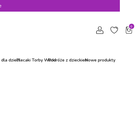
e
Produ
dla dzieci
Plecaki Torby Worki
Podróże z dzieckiem
Nowe produkty