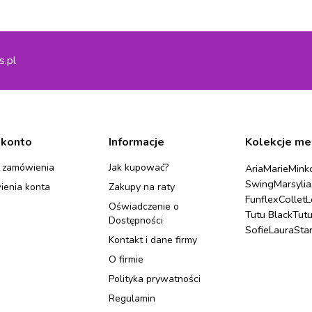
s.pl
 konto
Informacje
Kolekcje me
 zamówienia
Jak kupować?
Aria
Marie
Mink
Swing
Marsylia
ienia konta
Zakupy na raty
Funflex
Collet
L
Oświadczenie o
Tutu Black
Tut
Dostępności
Sofie
Laura
Sta
Kontakt i dane firmy
O firmie
Polityka prywatności
Regulamin