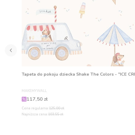
Tapeta do pokoju dziecka Shake The Colors - "ICE C
PRODUCENT
MAKEMYWALL
Cena promocyjna
117,50 zł
Cena regularna:
125,00 zł
Najniższa cena:
103,55 zł