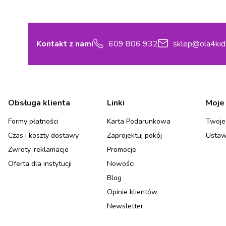
Kontakt z nami
609 806 932
sklep@ola4kid
Linki w stopce
Obsługa klienta
Linki
Moje
Formy płatności
Karta Podarunkowa
Twoje
Czas i koszty dostawy
Zaprojektuj pokój
Ustaw
Zwroty, reklamacje
Promocje
Oferta dla instytucji
Nowości
Blog
Opinie klientów
Newsletter