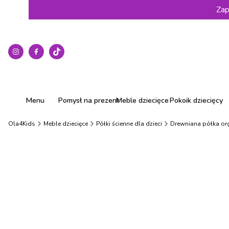
Zap
Menu
Pomysł na prezent
Meble dziecięce
Pokoik dziecięcy
Ola4Kids
Meble dziecięce
Półki ścienne dla dzieci
Drewniana półka org