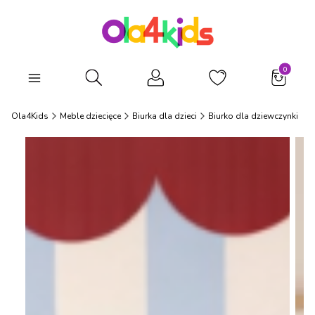
Produkty
Otwórz wyszukiwarkę
Ola4Kids
Meble dziecięce
Biurka dla dzieci
Biurko dla dziewczynki