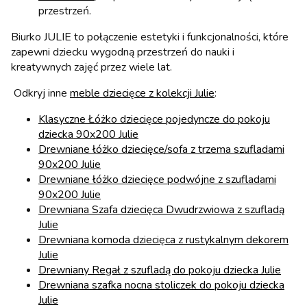
przestrzeń.
Biurko JULIE to połączenie estetyki i funkcjonalności, które
zapewni dziecku wygodną przestrzeń do nauki i
kreatywnych zajęć przez wiele lat.
Odkryj inne
meble dziecięce z kolekcji Julie
:
Klasyczne Łóżko dziecięce pojedyncze do pokoju
dziecka 90x200 Julie
Drewniane łóżko dziecięce/sofa z trzema szufladami
90x200 Julie
Drewniane łóżko dziecięce podwójne z szufladami
90x200 Julie
Drewniana Szafa dziecięca Dwudrzwiowa z szufladą
Julie
Drewniana komoda dziecięca z rustykalnym dekorem
Julie
Drewniany Regał z szufladą do pokoju dziecka Julie
Drewniana szafka nocna stoliczek do pokoju dziecka
Julie