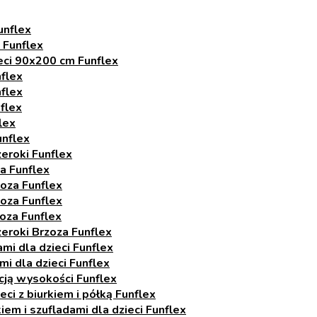
unflex
 Funflex
eci 90x200 cm Funflex
flex
flex
flex
lex
unflex
zeroki Funflex
a Funflex
oza Funflex
oza Funflex
oza Funflex
zeroki Brzoza Funflex
i dla dzieci Funflex
i dla dzieci Funflex
acją wysokości Funflex
eci z biurkiem i półką Funflex
em i szufladami dla dzieci Funflex