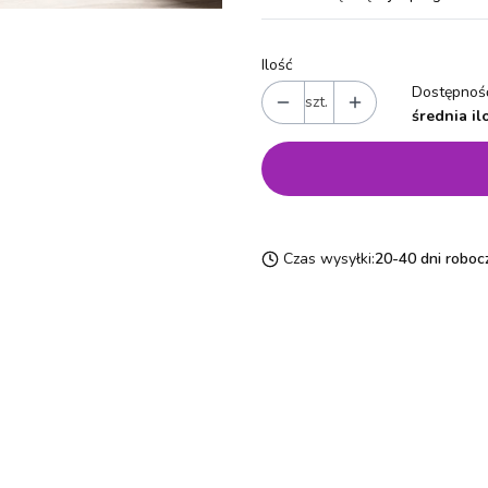
Ilość
Dostępność
szt.
średnia il
Czas wysyłki:
20-40 dni roboc