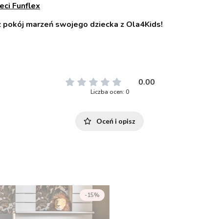
eci Funflex
z pokój marzeń swojego dziecka z Ola4Kids!
0.00
Liczba ocen: 0
Oceń i opisz
-15%