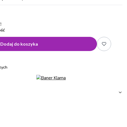
:
ość
Dodaj do koszyka
zych