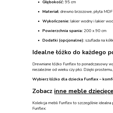
Głębokość:
95 cm
Materiał:
drewno brzozowe, płyta MDF
Wykończenie:
lakier wodny i lakier wo
Powierzchnia spania:
200 x 90 cm
Dodatki (opcjonalne):
szuflada na kół
Idealne łóżko do każdego p
Drewniane łóżko Funflex to ponadczasowy wybó
niezależnie od wieku czy płci. Dzięki prostemu
Wybierz łóżko dla dziecka Funflex – komfo
Zobacz
inne meble dziecięc
Kolekcja mebli Funflex to szczególnie idealna
Funflex: