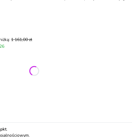
niżką:
1 161,00 zł
026
ić się ceną
 pkt
.
lojalnościowym.