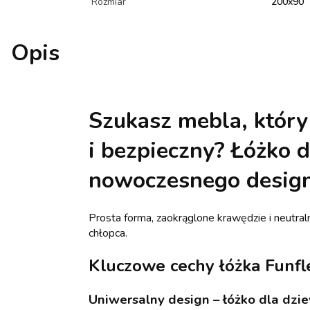
Rozmiar
200x90
Opis
Szukasz mebla, który 
i bezpieczny?
Łóżko d
nowoczesnego design
Prosta forma, zaokrąglone krawędzie i neutra
chłopca.
Kluczowe cechy łóżka Funfl
Uniwersalny design – łóżko dla dzie