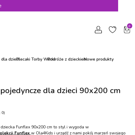
e
Produ
dla dzieci
Plecaki Torby Worki
Podróże z dzieckiem
Nowe produkty
pojedyncze dla dzieci 90x200 cm
 0)
dziecka Funflex 90x200 cm to styl i wygoda w
olekcji Funflex
w Ola4Kids i urządź z nami pokój marzeń swojego