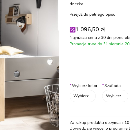
dziecka.
Przejdź do pełnego opisu
1 096,50 zł
Najniższa cena z 30 dni przed ob
Promocja trwa do 31 sierpnia 2
Wybierz wariant produktu:
Poszczególne warianty mogą różn
*
*
Wybierz kolor
Szuflada
Wybierz
Wybierz
Za zakup produktu otrzymasz
10
Dowiedz się
więcej o programie 