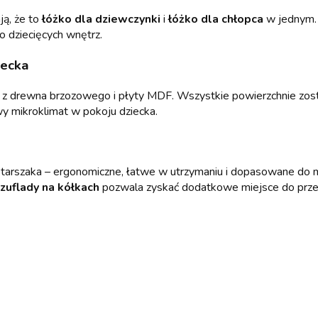
ją, że to
łóżko dla dziewczynki
i
łóżko dla chłopca
w jednym. 
 dziecięcych wnętrz.
iecka
ą z drewna brzozowego i płyty MDF. Wszystkie powierzchnie zos
wy mikroklimat w pokoju dziecka.
 i starszaka – ergonomiczne, łatwe w utrzymaniu i dopasowane d
zuflady na kółkach
pozwala zyskać dodatkowe miejsce do prze