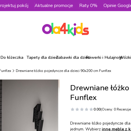
rojektuj pokój
Aktualne promocje
Raty 0%
Opinie Googl
Do łóżeczka
Tapety dla dzieci
Zabawki dla dzieci
Rowerki i Hulajnogi
Wózki 
Funflex
Drewniane łóżko pojedyncze dla dzieci 90x200 cm Funflex
Drewniane łóżko 
Funflex
0.00
(Oceny: 0 Recenzje:
Drewniane łóżko pojedyncze dla 
jednym. Wybierz
inne meble z k