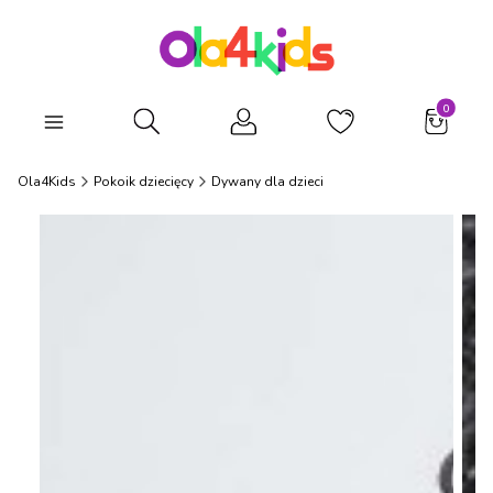
Produkty
Otwórz wyszukiwarkę
Ola4Kids
Pokoik dziecięcy
Dywany dla dzieci