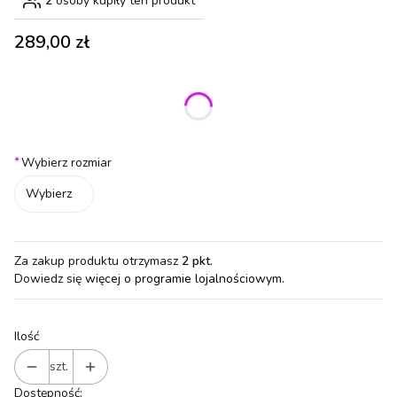
2
osoby kupiły ten produkt
Cena
289,00 zł
Wybierz wariant produktu:
Poszczególne warianty mogą różnić się ceną
*
Wybierz rozmiar
Wybierz
Za zakup produktu otrzymasz
2 pkt
.
Dowiedz się
więcej o programie lojalnościowym.
Ilość
szt.
Dostępność: