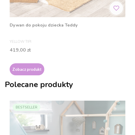
Dywan do pokoju dziecka Teddy
PRODUCENT
YELLOW TIPI
Cena
419,00 zł
Zobacz produkt
Polecane produkty
BESTSELLER