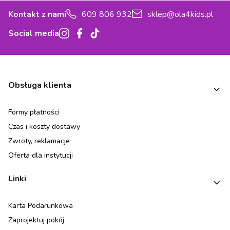
Kontakt z nami
609 806 932
sklep@ola4kids.pl
Social media
Linki w stopce
Obsługa klienta
Formy płatności
Czas i koszty dostawy
Zwroty, reklamacje
Oferta dla instytucji
Linki
Karta Podarunkowa
Zaprojektuj pokój