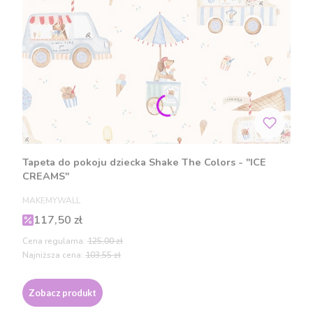
Tapeta do pokoju dziecka Shake The Colors - "ICE
CREAMS"
PRODUCENT
MAKEMYWALL
Cena promocyjna
117,50 zł
Cena regularna:
125,00 zł
Najniższa cena:
103,55 zł
Zobacz produkt