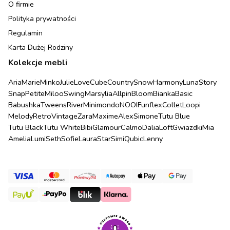
O firmie
Polityka prywatności
Regulamin
Karta Dużej Rodziny
Kolekcje mebli
Aria
Marie
Minko
Julie
Love
Cube
Country
Snow
Harmony
Luna
Story
Snap
Petite
Miloo
Swing
Marsylia
Allpin
Bloom
Bianka
Basic
Babushka
Tweens
River
Minimondo
NOOI
Funflex
Collet
Loopi
Melody
Retro
Vintage
Zara
Maxime
Alex
Simone
Tutu Blue
Tutu Black
Tutu White
Bibi
Glamour
Calmo
Dalia
Loft
Gwiazdki
Mia
Amelia
Lumi
Seth
Sofie
Laura
Star
Simi
Qubic
Lenny