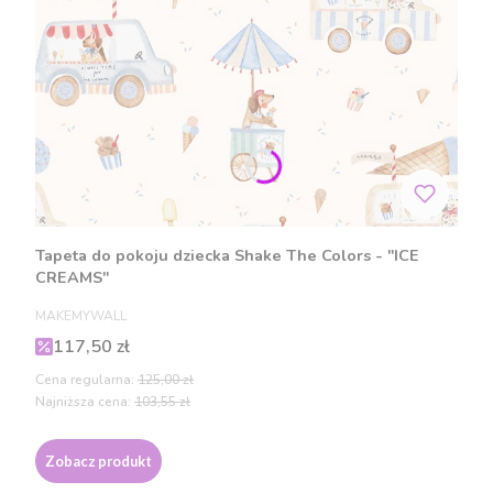
Tapeta do pokoju dziecka Shake The Colors - "ICE
CREAMS"
PRODUCENT
MAKEMYWALL
Cena promocyjna
117,50 zł
Cena regularna:
125,00 zł
Najniższa cena:
103,55 zł
Zobacz produkt