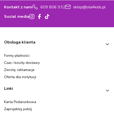
Kontakt z nami
609 806 932
sklep@ola4kids.pl
Social media
Linki w stopce
Obsługa klienta
Formy płatności
Czas i koszty dostawy
Zwroty, reklamacje
Oferta dla instytucji
Linki
Karta Podarunkowa
Zaprojektuj pokój