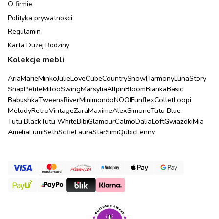
O firmie
Polityka prywatności
Regulamin
Karta Dużej Rodziny
Kolekcje mebli
Aria
Marie
Minko
Julie
Love
Cube
Country
Snow
Harmony
Luna
Story
Snap
Petite
Miloo
Swing
Marsylia
Allpin
Bloom
Bianka
Basic
Babushka
Tweens
River
Minimondo
NOOI
Funflex
Collet
Loopi
Melody
Retro
Vintage
Zara
Maxime
Alex
Simone
Tutu Blue
Tutu Black
Tutu White
Bibi
Glamour
Calmo
Dalia
Loft
Gwiazdki
Mia
Amelia
Lumi
Seth
Sofie
Laura
Star
Simi
Qubic
Lenny