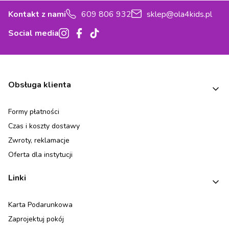
Kontakt z nami
609 806 932
sklep@ola4kids.pl
Social media
Linki w stopce
Obsługa klienta
Formy płatności
Czas i koszty dostawy
Zwroty, reklamacje
Oferta dla instytucji
Linki
Karta Podarunkowa
Zaprojektuj pokój