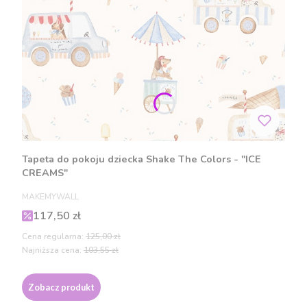
Tapeta do pokoju dziecka Shake The Colors - "ICE
CREAMS"
PRODUCENT
MAKEMYWALL
Cena promocyjna
117,50 zł
Cena regularna:
125,00 zł
Najniższa cena:
103,55 zł
Zobacz produkt