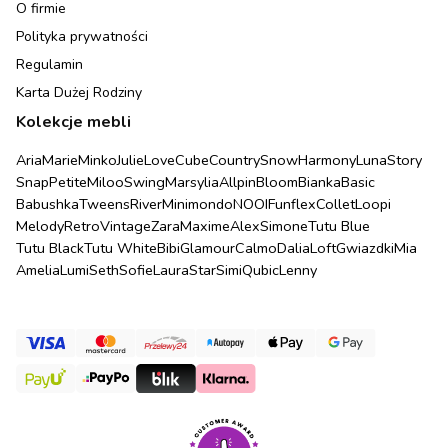
O firmie
Polityka prywatności
Regulamin
Karta Dużej Rodziny
Kolekcje mebli
Aria
Marie
Minko
Julie
Love
Cube
Country
Snow
Harmony
Luna
Story
Snap
Petite
Miloo
Swing
Marsylia
Allpin
Bloom
Bianka
Basic
Babushka
Tweens
River
Minimondo
NOOI
Funflex
Collet
Loopi
Melody
Retro
Vintage
Zara
Maxime
Alex
Simone
Tutu Blue
Tutu Black
Tutu White
Bibi
Glamour
Calmo
Dalia
Loft
Gwiazdki
Mia
Amelia
Lumi
Seth
Sofie
Laura
Star
Simi
Qubic
Lenny