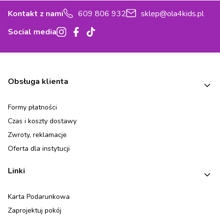
Kontakt z nami
609 806 932
sklep@ola4kids.pl
Social media
Linki w stopce
Obsługa klienta
Formy płatności
Czas i koszty dostawy
Zwroty, reklamacje
Oferta dla instytucji
Linki
Karta Podarunkowa
Zaprojektuj pokój