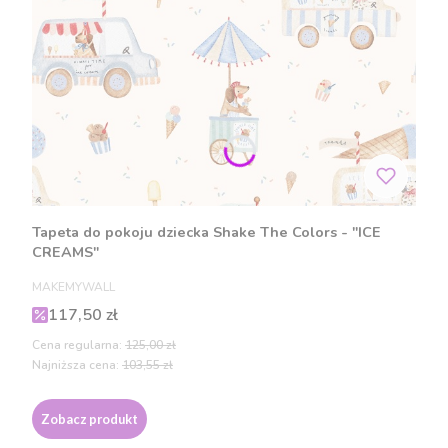
Tapeta do pokoju dziecka Shake The Colors - "ICE
CREAMS"
PRODUCENT
MAKEMYWALL
Cena promocyjna
117,50 zł
Cena regularna:
125,00 zł
Najniższa cena:
103,55 zł
Zobacz produkt