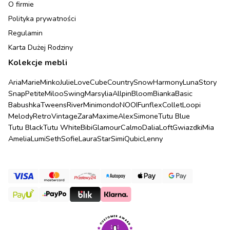
O firmie
Polityka prywatności
Regulamin
Karta Dużej Rodziny
Kolekcje mebli
Aria
Marie
Minko
Julie
Love
Cube
Country
Snow
Harmony
Luna
Story
Snap
Petite
Miloo
Swing
Marsylia
Allpin
Bloom
Bianka
Basic
Babushka
Tweens
River
Minimondo
NOOI
Funflex
Collet
Loopi
Melody
Retro
Vintage
Zara
Maxime
Alex
Simone
Tutu Blue
Tutu Black
Tutu White
Bibi
Glamour
Calmo
Dalia
Loft
Gwiazdki
Mia
Amelia
Lumi
Seth
Sofie
Laura
Star
Simi
Qubic
Lenny