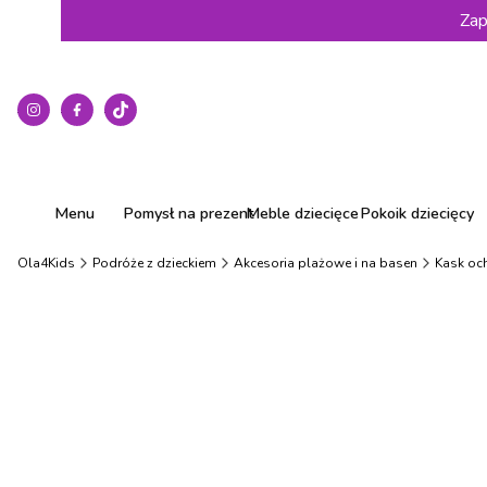
Zap
Menu
Pomysł na prezent
Meble dziecięce
Pokoik dziecięcy
Ola4Kids
Podróże z dzieckiem
Akcesoria plażowe i na basen
Kask och