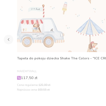
Tapeta do pokoju dziecka Shake The Colors - "ICE C
PRODUCENT
MAKEMYWALL
Cena promocyjna
117,50 zł
Cena regularna:
125,00 zł
Najniższa cena:
103,55 zł