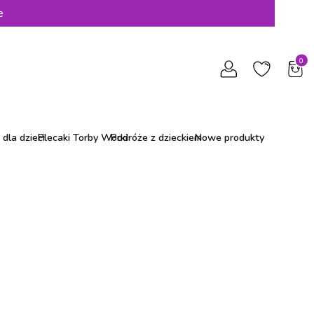
e
Produ
dla dzieci
Plecaki Torby Worki
Podróże z dzieckiem
Nowe produkty