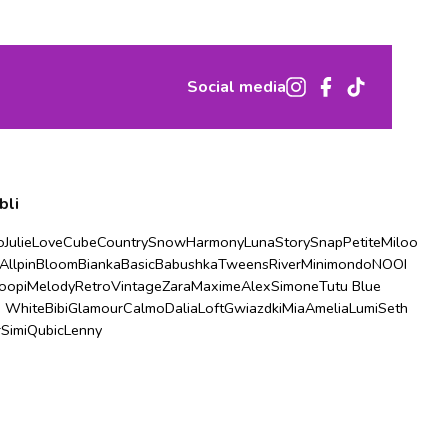
Social media
bli
o
Julie
Love
Cube
Country
Snow
Harmony
Luna
Story
Snap
Petite
Miloo
Allpin
Bloom
Bianka
Basic
Babushka
Tweens
River
Minimondo
NOOI
oopi
Melody
Retro
Vintage
Zara
Maxime
Alex
Simone
Tutu Blue
u White
Bibi
Glamour
Calmo
Dalia
Loft
Gwiazdki
Mia
Amelia
Lumi
Seth
r
Simi
Qubic
Lenny