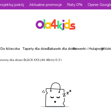
rojektuj pokój
Aktualne promocje
Raty 0%
Opinie Googl
Do łóżeczka
Tapety dla dzieci
Zabawki dla dzieci
Rowerki i Hulajnogi
Wózki 
ronny dla dzieci BLACK XXS (44-48cm) 0-3 l