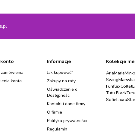
s.pl
 konto
Informacje
Kolekcje me
 zamówienia
Jak kupować?
Aria
Marie
Mink
Swing
Marsylia
ienia konta
Zakupy na raty
Funflex
Collet
L
Oświadczenie o
Tutu Black
Tut
Dostępności
Sofie
Laura
Sta
Kontakt i dane firmy
O firmie
Polityka prywatności
Regulamin