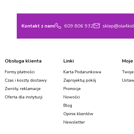
Kontakt z nami
609 806 932
sklep@ola4kid
Linki w stopce
Obsługa klienta
Linki
Moje
Formy płatności
Karta Podarunkowa
Twoje
Czas i koszty dostawy
Zaprojektuj pokój
Ustaw
Zwroty, reklamacje
Promocje
Oferta dla instytucji
Nowości
Blog
Opinie klientów
Newsletter