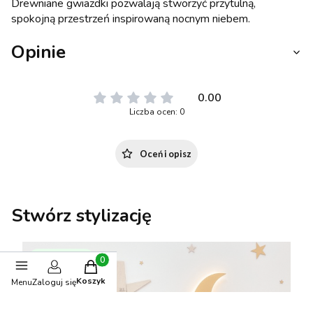
Drewniane gwiazdki pozwalają stworzyć przytulną,
spokojną przestrzeń inspirowaną nocnym niebem.
Opinie
0.00
Liczba ocen: 0
Oceń i opisz
Stwórz stylizację
BESTSELLER
Produkty w koszyku: 0. Zobacz szczegóły
Koszyk
Menu
Zaloguj się