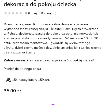
dekoracja do pokoju dziecka
0.00
(Oceny: 0 Recenzje: 0)
Drewniane gwiazdki
to uniwersalna dekoracja ścienna
wykonana z naturalnej sklejki liściastej 3 mm. Ręcznie tworzone
w Polsce, doskonale pasują do pokoju dziecka, niemowlęcia lub
aranżacji w stylu boho i skandynawskim. W zestawie 10 lub 20
sztuk oraz taśma montażowa – gwiazdki są wielokrotnego
użytku, dzięki czemu możesz dowolnie zmieniać ich rozmieszczenie
bez niszczenia ściany.
Zobacz wszystkie nasze dekoracje i stwórz pokój marzeń
Przejdź do pełnego opisu
154
osoby kupiły
159 szt.
Cena
35,00 zł
Wybierz wariant produktu: