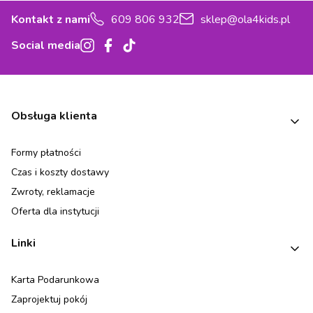
Kontakt z nami
609 806 932
sklep@ola4kids.pl
Social media
Linki w stopce
Obsługa klienta
Formy płatności
Czas i koszty dostawy
Zwroty, reklamacje
Oferta dla instytucji
Linki
Karta Podarunkowa
Zaprojektuj pokój