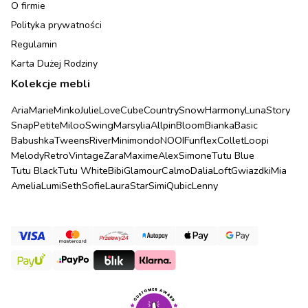
O firmie
Polityka prywatności
Regulamin
Karta Dużej Rodziny
Kolekcje mebli
Aria
Marie
Minko
Julie
Love
Cube
Country
Snow
Harmony
Luna
Story
Snap
Petite
Miloo
Swing
Marsylia
Allpin
Bloom
Bianka
Basic
Babushka
Tweens
River
Minimondo
NOOI
Funflex
Collet
Loopi
Melody
Retro
Vintage
Zara
Maxime
Alex
Simone
Tutu Blue
Tutu Black
Tutu White
Bibi
Glamour
Calmo
Dalia
Loft
Gwiazdki
Mia
Amelia
Lumi
Seth
Sofie
Laura
Star
Simi
Qubic
Lenny