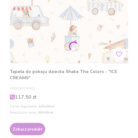
Tapeta do pokoju dziecka Shake The Colors - "ICE
CREAMS"
PRODUCENT
MAKEMYWALL
Cena promocyjna
117,50 zł
Cena regularna:
125,00 zł
Najniższa cena:
103,55 zł
Zobacz produkt