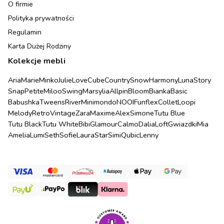
O firmie
Polityka prywatności
Regulamin
Karta Dużej Rodziny
Kolekcje mebli
Aria
Marie
Minko
Julie
Love
Cube
Country
Snow
Harmony
Luna
Story
Snap
Petite
Miloo
Swing
Marsylia
Allpin
Bloom
Bianka
Basic
Babushka
Tweens
River
Minimondo
NOOI
Funflex
Collet
Loopi
Melody
Retro
Vintage
Zara
Maxime
Alex
Simone
Tutu Blue
Tutu Black
Tutu White
Bibi
Glamour
Calmo
Dalia
Loft
Gwiazdki
Mia
Amelia
Lumi
Seth
Sofie
Laura
Star
Simi
Qubic
Lenny