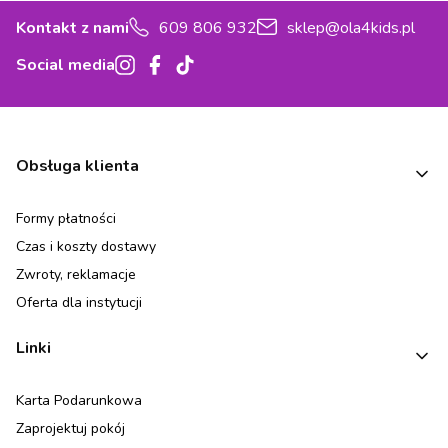
Kontakt z nami
609 806 932
sklep@ola4kids.pl
Social media
Linki w stopce
Obsługa klienta
Formy płatności
Czas i koszty dostawy
Zwroty, reklamacje
Oferta dla instytucji
Linki
Karta Podarunkowa
Zaprojektuj pokój