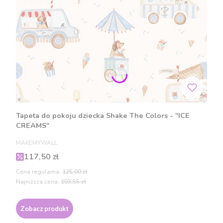
Tapeta do pokoju dziecka Shake The Colors - "ICE
CREAMS"
PRODUCENT
MAKEMYWALL
Cena promocyjna
117,50 zł
Cena regularna:
125,00 zł
Najniższa cena:
103,55 zł
Zobacz produkt