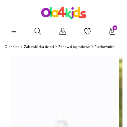
Produkty
Otwórz wyszukiwarkę
Ola4Kids
Zabawki dla dzieci
Zabawki ogrodowe
Piaskownice