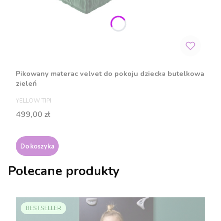
Pikowany materac velvet do pokoju dziecka butelkowa
zieleń
PRODUCENT
YELLOW TIPI
Cena
499,00 zł
Do koszyka
Polecane produkty
BESTSELLER