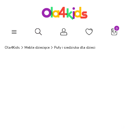
Produkty
Otwórz wyszukiwarkę
Ola4Kids
Meble dziecięce
Pufy i siedziska dla dzieci