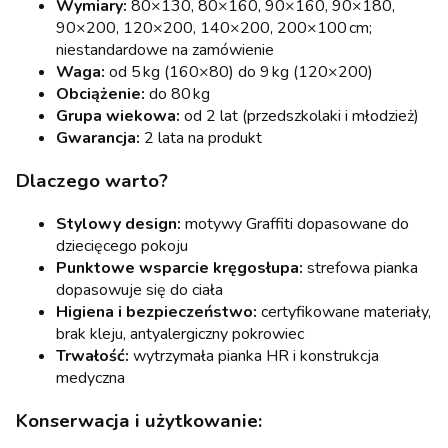
Wymiary:
80×130, 80×160, 90×160, 90×180,
90×200, 120×200, 140×200, 200×100 cm;
niestandardowe na zamówienie
Waga:
od 5 kg (160×80) do 9 kg (120×200)
Obciążenie:
do 80 kg
Grupa wiekowa:
od 2 lat (przedszkolaki i młodzież)
Gwarancja:
2 lata na produkt
Dlaczego warto?
Stylowy design:
motywy Graffiti dopasowane do
dziecięcego pokoju
Punktowe wsparcie kręgosłupa:
strefowa pianka
dopasowuje się do ciała
Higiena i bezpieczeństwo:
certyfikowane materiały,
brak kleju, antyalergiczny pokrowiec
Trwałość:
wytrzymała pianka HR i konstrukcja
medyczna
Konserwacja i użytkowanie: