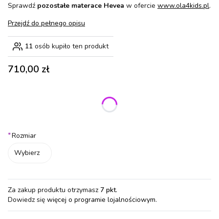
Sprawdź
pozostałe materace Hevea
w ofercie
www.ola4kids.pl
.
Przejdź do pełnego opisu
11
osób kupiło ten produkt
Cena
710,00 zł
Wybierz wariant produktu:
Poszczególne warianty mogą różnić się ceną
*
Rozmiar
Wybierz
Za zakup produktu otrzymasz
7 pkt
.
Dowiedz się
więcej o programie lojalnościowym.