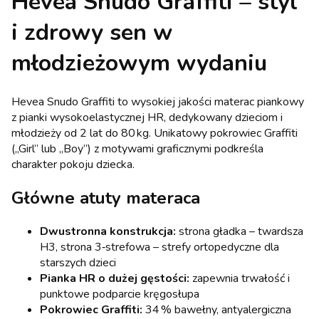
Hevea Snudo Graffiti – styl
i zdrowy sen w
młodzieżowym wydaniu
Hevea Snudo Graffiti to wysokiej jakości materac piankowy
z pianki wysokoelastycznej HR, dedykowany dzieciom i
młodzieży od 2 lat do 80 kg. Unikatowy pokrowiec Graffiti
(„Girl” lub „Boy”) z motywami graficznymi podkreśla
charakter pokoju dziecka.
Główne atuty materaca
Dwustronna konstrukcja:
strona gładka – twardsza
H3, strona 3‑strefowa – strefy ortopedyczne dla
starszych dzieci
Pianka HR o dużej gęstości:
zapewnia trwałość i
punktowe podparcie kręgosłupa
Pokrowiec Graffiti:
34 % bawełny, antyalergiczna