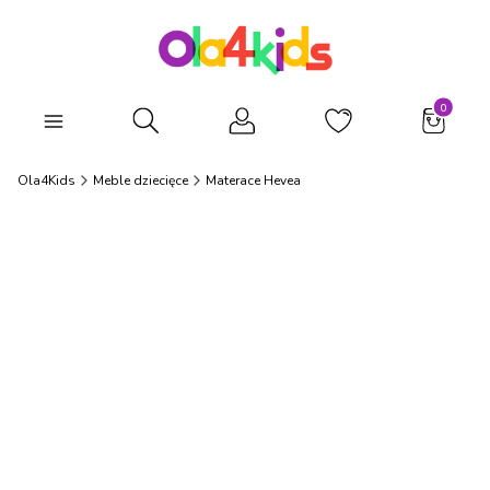
Produkty
Otwórz wyszukiwarkę
Ola4Kids
Meble dziecięce
Materace Hevea