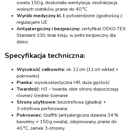
owata 150 g, doskonała wentylacja, neutralizacja
wolnych rodników, pranie do 40 °C
Wyrób medyczny kl. I:
potwierdzone zgodnością z
regulacjami UE
Antyalergiczny i bezpieczny:
certyfikat OEKO‑TEX
Standard 100, brak kleju, w pełni bezpieczny dla
dzieci
Specyfikacja techniczna:
Wysokość całkowita:
ok. 12 cm (11 cm wkład +
pokrowiec)
Pianka:
wysokoelastyczna HR, duża gęstość
Twardość:
H3 – twarda, obie strony dopuszczają
również średnie ścieranie
Strony użytkowe:
bezstrefowa (gładka) +
3‑strefowa perforowana
Pokrowiec:
Graffiti (antyalergiczna dzianina 34 %
bawełny + 150 g owata), zdejmowany, pranie do
40 °C, zamek 3‑stronny