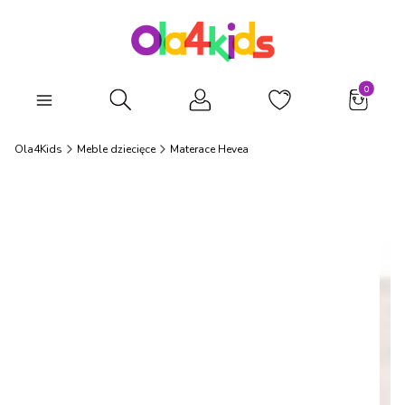
Produkty
Otwórz wyszukiwarkę
Ola4Kids
Meble dziecięce
Materace Hevea