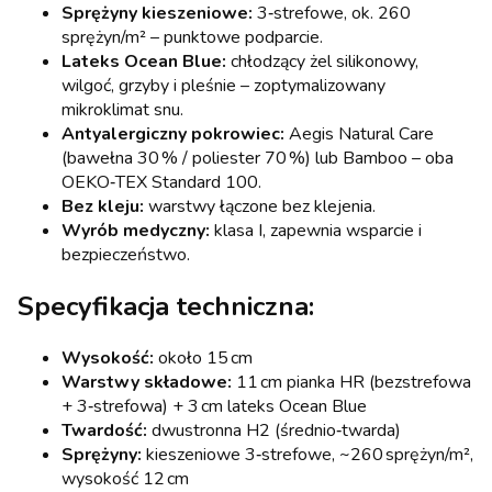
Sprężyny kieszeniowe:
3‑strefowe, ok. 260
sprężyn/m² – punktowe podparcie.
Lateks Ocean Blue:
chłodzący żel silikonowy,
wilgoć, grzyby i pleśnie – zoptymalizowany
mikroklimat snu.
Antyalergiczny pokrowiec:
Aegis Natural Care
(bawełna 30 % / poliester 70 %) lub Bamboo – oba
OEKO‑TEX Standard 100.
Bez kleju:
warstwy łączone bez klejenia.
Wyrób medyczny:
klasa I, zapewnia wsparcie i
bezpieczeństwo.
Specyfikacja techniczna:
Wysokość:
około 15 cm
Warstwy składowe:
11 cm pianka HR (bezstrefowa
+ 3‑strefowa) + 3 cm lateks Ocean Blue
Twardość:
dwustronna H2 (średnio‑twarda)
Sprężyny:
kieszeniowe 3‑strefowe, ~260 sprężyn/m²,
wysokość 12 cm