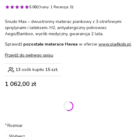
5.00
(Oceny: 1 Recenzje: 0)
Snudo Max – dwustronny materac piankowy z 3‑strefowymi
sprężynami i lateksem, H2, antyalergiczny pokrowiec
Aegis/Bamboo, wyrób medyczny, gwarancja 2 lata.
Sprawdź
pozostałe materace Hevea
w ofercie
www.ola4kids.pl
.
Przejdź do pełnego opisu
13
osób kupiło
15 szt.
Cena
1 062,00 zł
Wybierz wariant produktu:
Poszczególne warianty mogą różnić się ceną
*
Rozmiar
Wybierz