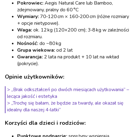
Pokrowiec:
Aegis Natural Care lub Bamboo,
zdejmowany, pralny do 60 °C
Wymiary:
70‑120 cm × 160‑200 cm (różne rozmiary
+ opcje nietypowe).
Waga:
ok. 12 kg (120×200 cm); 3‑8 kg w zależności
od rozmiaru.
Nośność:
do ~80 kg
Grupa wiekowa:
od 2 lat
Gwarancja:
2 lata na produkt + 10 lat na wkład
(pokrycie).
Opinie użytkowników:
> „Brak odkształceń po dwóch miesiącach użytkowania” –
lecąca jakość i estetyka
> „Trochę się bałam, że będzie za twardy, ale okazał się
idealny dla naszej 4‑latki”
Korzyści dla dzieci i rodziców:
Punktowe podparcie:
sprężyny wspierają