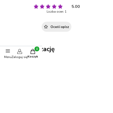
5.00
Liczba ocen: 1
Oceń i opisz
Stwórz stylizację
Produkty w koszyku: 0. Zobacz szczegóły
Koszyk
Menu
Zaloguj się
BESTSELLER