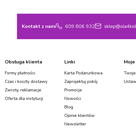
Kontakt z nami
609 806 932
sklep@ola4kid
Linki w stopce
Obsługa klienta
Linki
Moje
Formy płatności
Karta Podarunkowa
Twoje
Czas i koszty dostawy
Zaprojektuj pokój
Ustaw
Zwroty, reklamacje
Promocje
Oferta dla instytucji
Nowości
Blog
Opinie klientów
Newsletter