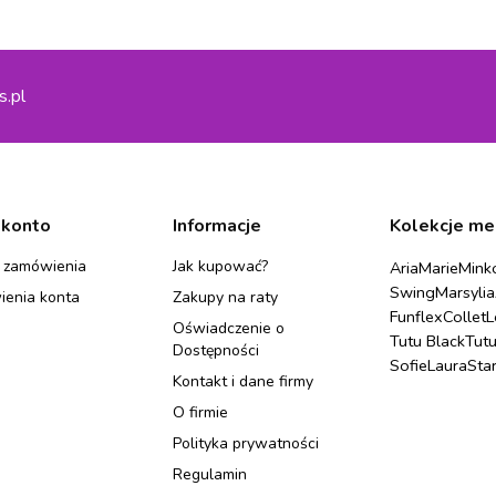
s.pl
 konto
Informacje
Kolekcje me
 zamówienia
Jak kupować?
Aria
Marie
Mink
Swing
Marsylia
ienia konta
Zakupy na raty
Funflex
Collet
L
Oświadczenie o
Tutu Black
Tut
Dostępności
Sofie
Laura
Sta
Kontakt i dane firmy
O firmie
Polityka prywatności
Regulamin