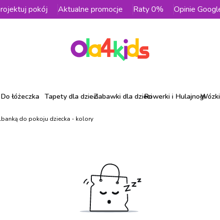
rojektuj pokój
Aktualne promocje
Raty 0%
Opinie Googl
Do łóżeczka
Tapety dla dzieci
Zabawki dla dzieci
Rowerki i Hulajnogi
Wózki 
lbanką do pokoju dziecka - kolory