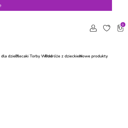
e
Produ
dla dzieci
Plecaki Torby Worki
Podróże z dzieckiem
Nowe produkty