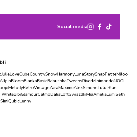
Social media
bli
o
Julie
Love
Cube
Country
Snow
Harmony
Luna
Story
Snap
Petite
Miloo
Allpin
Bloom
Bianka
Basic
Babushka
Tweens
River
Minimondo
NOOI
oopi
Melody
Retro
Vintage
Zara
Maxime
Alex
Simone
Tutu Blue
u White
Bibi
Glamour
Calmo
Dalia
Loft
Gwiazdki
Mia
Amelia
Lumi
Seth
r
Simi
Qubic
Lenny