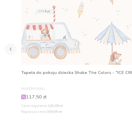
Tapeta do pokoju dziecka Shake The Colors - "ICE C
PRODUCENT
MAKEMYWALL
Cena promocyjna
117,50 zł
Cena regularna:
125,00 zł
Najniższa cena:
103,55 zł