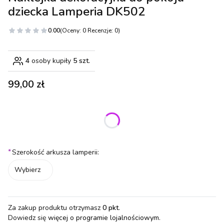
dziecka Lamperia DK502
0.00
(Oceny: 0 Recenzje: 0)
4
osoby kupiły
5 szt.
Cena
99,00 zł
Wybierz wariant produktu:
Poszczególne warianty mogą różnić się ceną
*
Szerokość arkusza lamperii:
Wybierz
Za zakup produktu otrzymasz
0 pkt
.
Dowiedz się
więcej o programie lojalnościowym.