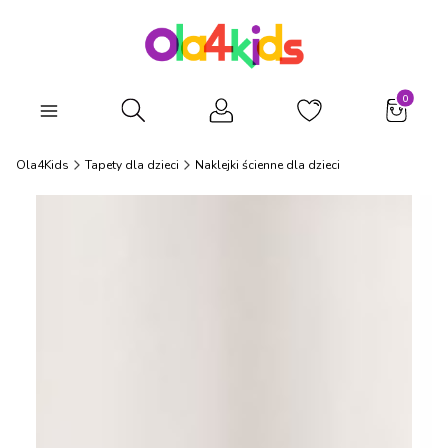
Produkty
Otwórz wyszukiwarkę
Ola4Kids
Tapety dla dzieci
Naklejki ścienne dla dzieci