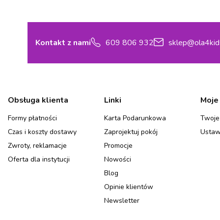
Kontakt z nami
609 806 932
sklep@ola4kid
Linki w stopce
Obsługa klienta
Linki
Moje
Formy płatności
Karta Podarunkowa
Twoje
Czas i koszty dostawy
Zaprojektuj pokój
Ustaw
Zwroty, reklamacje
Promocje
Oferta dla instytucji
Nowości
Blog
Opinie klientów
Newsletter