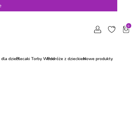
e
Produ
dla dzieci
Plecaki Torby Worki
Podróże z dzieckiem
Nowe produkty