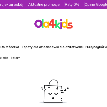
rojektuj pokój
Aktualne promocje
Raty 0%
Opinie Googl
Do łóżeczka
Tapety dla dzieci
Zabawki dla dzieci
Rowerki i Hulajnogi
Wózki 
iecka - kolory