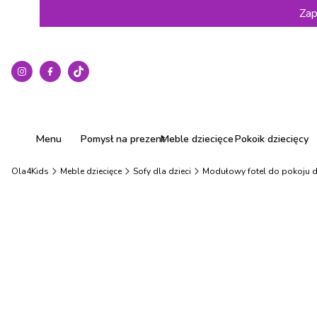
Zap
Menu
Pomysł na prezent
Meble dziecięce
Pokoik dziecięcy
Ola4Kids
Meble dziecięce
Sofy dla dzieci
Modułowy fotel do pokoju dz