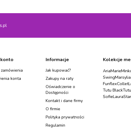
s.pl
 konto
Informacje
Kolekcje me
 zamówienia
Jak kupować?
Aria
Marie
Mink
Swing
Marsylia
ienia konta
Zakupy na raty
Funflex
Collet
L
Oświadczenie o
Tutu Black
Tut
Dostępności
Sofie
Laura
Sta
Kontakt i dane firmy
O firmie
Polityka prywatności
Regulamin