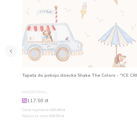
Tapeta do pokoju dziecka Shake The Colors - "ICE C
PRODUCENT
MAKEMYWALL
Cena promocyjna
117,50 zł
Cena regularna:
125,00 zł
Najniższa cena:
103,55 zł