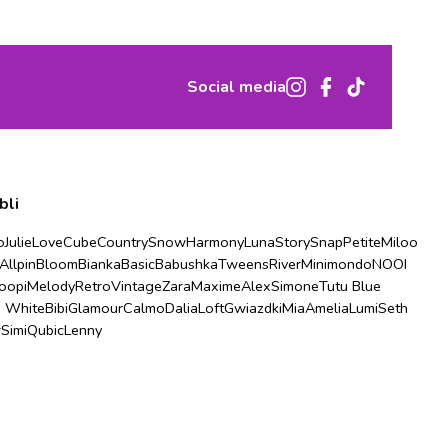
Social media
bli
o
Julie
Love
Cube
Country
Snow
Harmony
Luna
Story
Snap
Petite
Miloo
Allpin
Bloom
Bianka
Basic
Babushka
Tweens
River
Minimondo
NOOI
oopi
Melody
Retro
Vintage
Zara
Maxime
Alex
Simone
Tutu Blue
u White
Bibi
Glamour
Calmo
Dalia
Loft
Gwiazdki
Mia
Amelia
Lumi
Seth
r
Simi
Qubic
Lenny