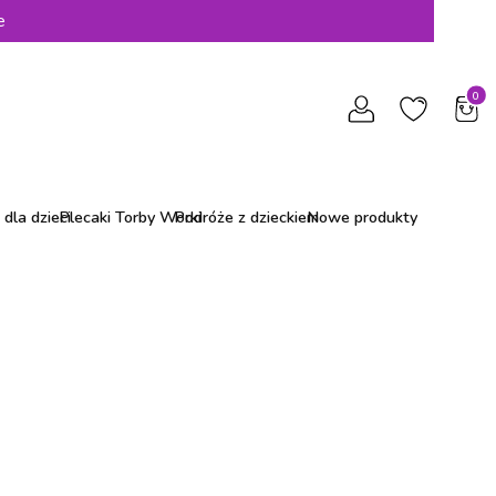
e
Produ
dla dzieci
Plecaki Torby Worki
Podróże z dzieckiem
Nowe produkty