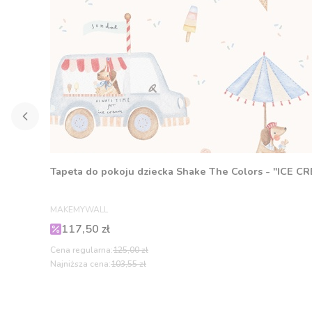
Tapeta do pokoju dziecka Shake The Colors - "ICE C
PRODUCENT
MAKEMYWALL
Cena promocyjna
117,50 zł
Cena regularna:
125,00 zł
Najniższa cena:
103,55 zł