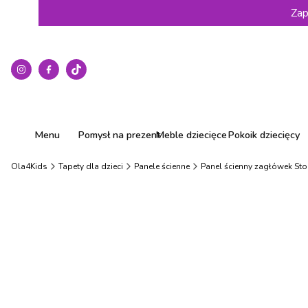
Zap
Menu
Pomysł na prezent
Meble dziecięce
Pokoik dziecięcy
Ola4Kids
Tapety dla dzieci
Panele ścienne
Panel ścienny zagłówek St