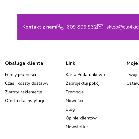
Kontakt z nami
609 806 932
sklep@ola4kid
Linki w stopce
Obsługa klienta
Linki
Moje
Formy płatności
Karta Podarunkowa
Twoje
Czas i koszty dostawy
Zaprojektuj pokój
Ustaw
Zwroty, reklamacje
Promocje
Oferta dla instytucji
Nowości
Blog
Opinie klientów
Newsletter