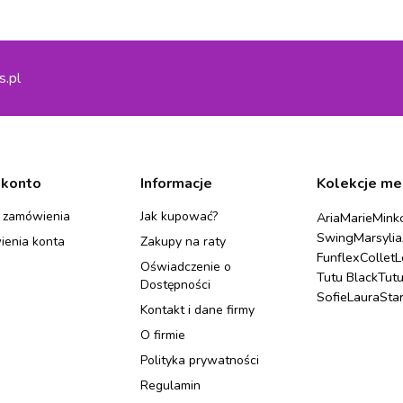
s.pl
 konto
Informacje
Kolekcje me
 zamówienia
Jak kupować?
Aria
Marie
Mink
Swing
Marsylia
ienia konta
Zakupy na raty
Funflex
Collet
L
Oświadczenie o
Tutu Black
Tut
Dostępności
Sofie
Laura
Sta
Kontakt i dane firmy
O firmie
Polityka prywatności
Regulamin