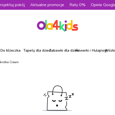
rojektuj pokój
Aktualne promocje
Raty 0%
Opinie Googl
Do łóżeczka
Tapety dla dzieci
Zabawki dla dzieci
Rowerki i Hulajnogi
Wózki 
okrotka Cream