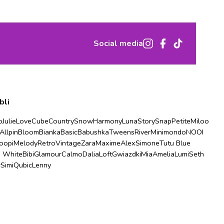
Social media
bli
o
Julie
Love
Cube
Country
Snow
Harmony
Luna
Story
Snap
Petite
Miloo
Allpin
Bloom
Bianka
Basic
Babushka
Tweens
River
Minimondo
NOOI
oopi
Melody
Retro
Vintage
Zara
Maxime
Alex
Simone
Tutu Blue
u White
Bibi
Glamour
Calmo
Dalia
Loft
Gwiazdki
Mia
Amelia
Lumi
Seth
r
Simi
Qubic
Lenny