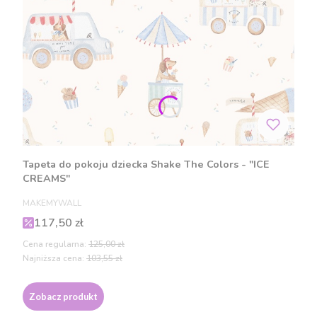
Tapeta do pokoju dziecka Shake The Colors - "ICE
CREAMS"
PRODUCENT
MAKEMYWALL
Cena promocyjna
117,50 zł
Cena regularna:
125,00 zł
Najniższa cena:
103,55 zł
Zobacz produkt