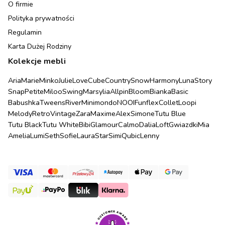
O firmie
Polityka prywatności
Regulamin
Karta Dużej Rodziny
Kolekcje mebli
Aria
Marie
Minko
Julie
Love
Cube
Country
Snow
Harmony
Luna
Story
Snap
Petite
Miloo
Swing
Marsylia
Allpin
Bloom
Bianka
Basic
Babushka
Tweens
River
Minimondo
NOOI
Funflex
Collet
Loopi
Melody
Retro
Vintage
Zara
Maxime
Alex
Simone
Tutu Blue
Tutu Black
Tutu White
Bibi
Glamour
Calmo
Dalia
Loft
Gwiazdki
Mia
Amelia
Lumi
Seth
Sofie
Laura
Star
Simi
Qubic
Lenny