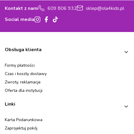
Kontakt z nami
609 806 932
sklep@ola4kids.pl
Social media
Linki w stopce
Obsługa klienta
Formy płatności
Czas i koszty dostawy
Zwroty, reklamacje
Oferta dla instytucji
Linki
Karta Podarunkowa
Zaprojektuj pokój