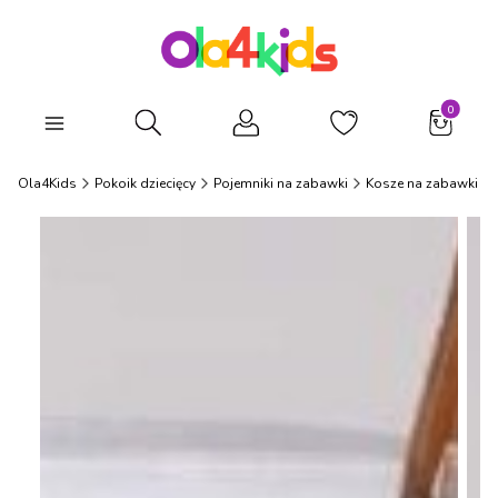
Produkty
Otwórz wyszukiwarkę
Ola4Kids
Pokoik dziecięcy
Pojemniki na zabawki
Kosze na zabawki