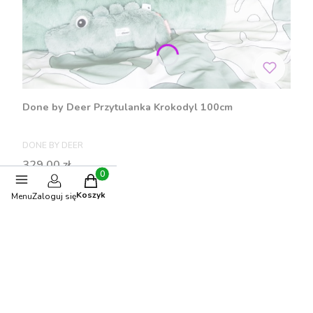
Done by Deer Przytulanka Krokodyl 100cm
PRODUCENT
DONE BY DEER
Cena
329,00 zł
Produkty w koszyku: 0. Zobacz szczegóły
Koszyk
Menu
Zaloguj się
Do koszyka