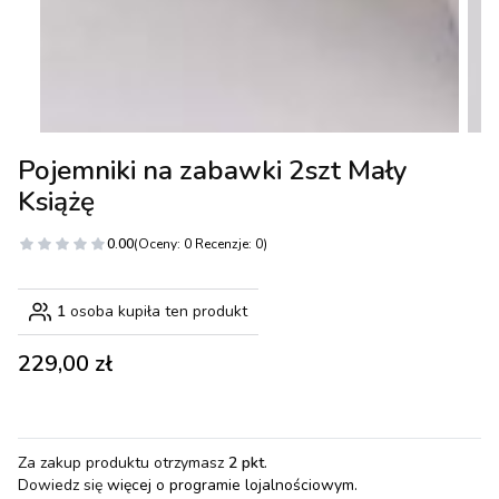
Pojemniki na zabawki 2szt Mały
Książę
0.00
(Oceny: 0 Recenzje: 0)
1
osoba kupiła ten produkt
Cena
229,00 zł
Za zakup produktu otrzymasz
2 pkt
.
Dowiedz się
więcej o programie lojalnościowym.