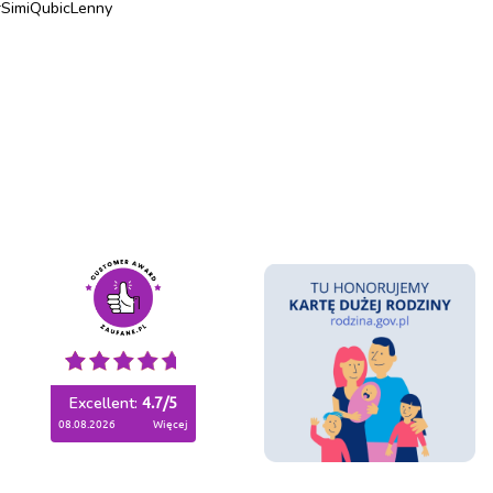
r
Simi
Qubic
Lenny
Excellent:
4.7
/
5
08.08.2026
więcej