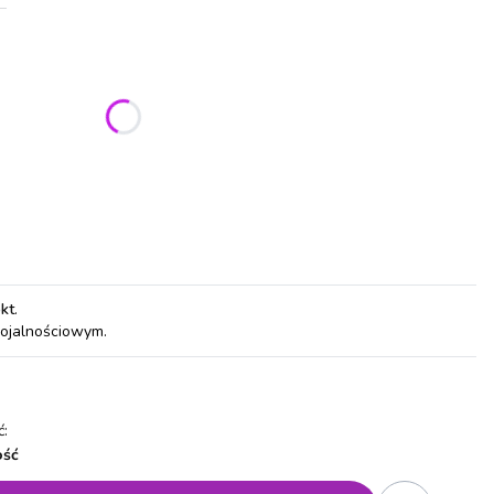
ić się ceną
pkt
.
lojalnościowym.
:
ość