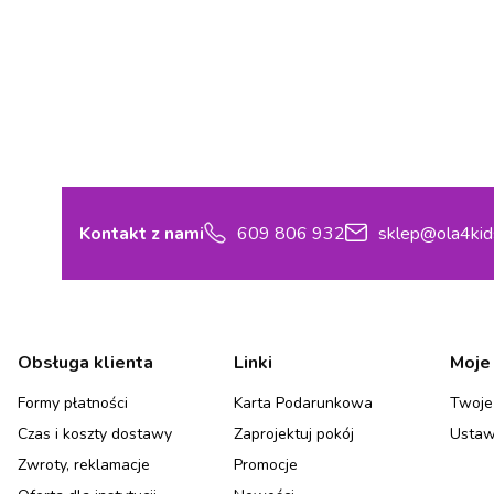
Kontakt z nami
609 806 932
sklep@ola4kid
Linki w stopce
Obsługa klienta
Linki
Moje
Formy płatności
Karta Podarunkowa
Twoje
Czas i koszty dostawy
Zaprojektuj pokój
Ustaw
Zwroty, reklamacje
Promocje