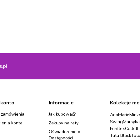
s.pl
 konto
Informacje
Kolekcje me
 zamówienia
Jak kupować?
Aria
Marie
Mink
Swing
Marsylia
ienia konta
Zakupy na raty
Funflex
Collet
L
Oświadczenie o
Tutu Black
Tut
Dostępności