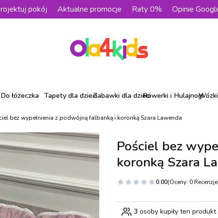
rojektuj pokój
Aktualne promocje
Raty 0%
Opinie Googl
Do łóżeczka
Tapety dla dzieci
Zabawki dla dzieci
Rowerki i Hulajnogi
Wózki 
ciel bez wypełnienia z podwójną falbanką i koronką Szara Lawenda
Pościel bez wype
koronką Szara L
0.00
(Oceny: 0 Recenzje:
3
osoby kupiły ten produkt