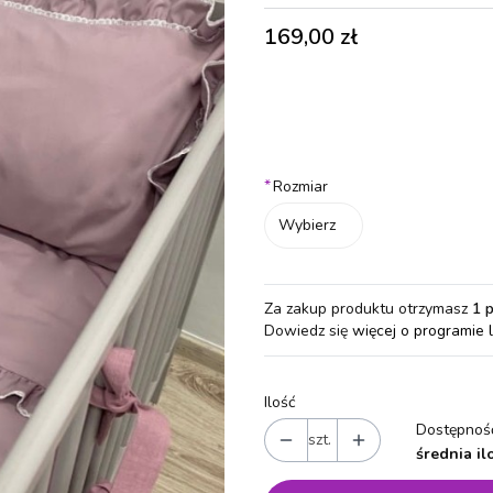
Cena
169,00 zł
Wybierz wariant produktu:
Poszczególne warianty mogą różn
*
Rozmiar
Wybierz
Za zakup produktu otrzymasz
1 
Dowiedz się
więcej o programie 
Ilość
Dostępność
szt.
średnia il