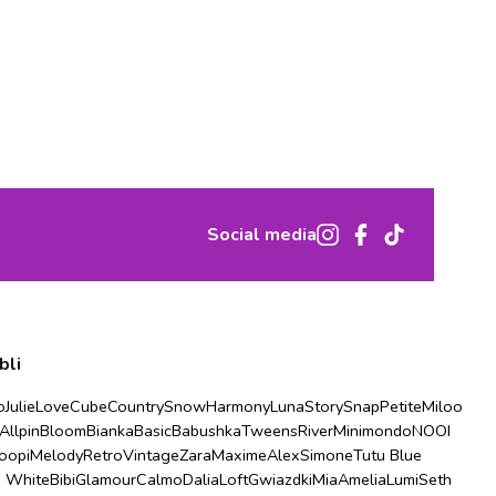
Social media
bli
o
Julie
Love
Cube
Country
Snow
Harmony
Luna
Story
Snap
Petite
Miloo
Allpin
Bloom
Bianka
Basic
Babushka
Tweens
River
Minimondo
NOOI
oopi
Melody
Retro
Vintage
Zara
Maxime
Alex
Simone
Tutu Blue
u White
Bibi
Glamour
Calmo
Dalia
Loft
Gwiazdki
Mia
Amelia
Lumi
Seth