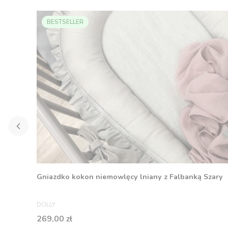
BESTSELLER
Gniazdko kokon niemowlęcy lniany z Falbanką Szary
PRODUCENT
DOLLY
Cena
269,00 zł