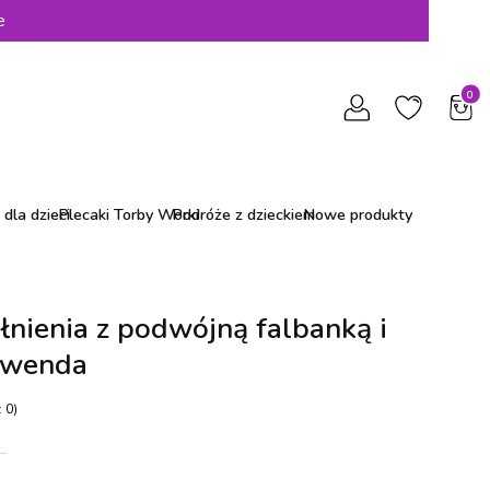
e
Produ
dla dzieci
Plecaki Torby Worki
Podróże z dzieckiem
Nowe produkty
łnienia z podwójną falbanką i
awenda
 0)