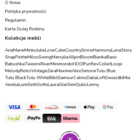
O firmie
Polityka prywatności
Regulamin
Karta Dużej Rodziny
Kolekcje mebli
Aria
Marie
Minko
Julie
Love
Cube
Country
Snow
Harmony
Luna
Story
Snap
Petite
Miloo
Swing
Marsylia
Allpin
Bloom
Bianka
Basic
Babushka
Tweens
River
Minimondo
NOOI
Funflex
Collet
Loopi
Melody
Retro
Vintage
Zara
Maxime
Alex
Simone
Tutu Blue
Tutu Black
Tutu White
Bibi
Glamour
Calmo
Dalia
Loft
Gwiazdki
Mia
Amelia
Lumi
Seth
Sofie
Laura
Star
Simi
Qubic
Lenny