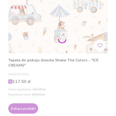
Tapeta do pokoju dziecka Shake The Colors - "ICE
CREAMS"
PRODUCENT
MAKEMYWALL
Cena promocyjna
117,50 zł
Cena regularna:
125,00 zł
Najniższa cena:
103,55 zł
Zobacz produkt