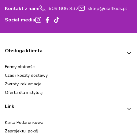
Kontakt z nami
609 806 932
sklep@ola4kids.pl
Social media
Linki w stopce
Obsługa klienta
Formy płatności
Czas i koszty dostawy
Zwroty, reklamacje
Oferta dla instytucji
Linki
Karta Podarunkowa
Zaprojektuj pokój