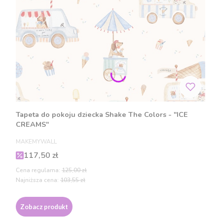
Tapeta do pokoju dziecka Shake The Colors - "ICE
CREAMS"
PRODUCENT
MAKEMYWALL
Cena promocyjna
117,50 zł
Cena regularna:
125,00 zł
Najniższa cena:
103,55 zł
Zobacz produkt