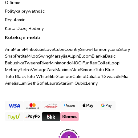
O firmie
Polityka prywatności
Regulamin
Karta Dużej Rodziny
Kolekcje mebli
Aria
Marie
Minko
Julie
Love
Cube
Country
Snow
Harmony
Luna
Story
Snap
Petite
Miloo
Swing
Marsylia
Allpin
Bloom
Bianka
Basic
Babushka
Tweens
River
Minimondo
NOOI
Funflex
Collet
Loopi
Melody
Retro
Vintage
Zara
Maxime
Alex
Simone
Tutu Blue
Tutu Black
Tutu White
Bibi
Glamour
Calmo
Dalia
Loft
Gwiazdki
Mia
Amelia
Lumi
Seth
Sofie
Laura
Star
Simi
Qubic
Lenny