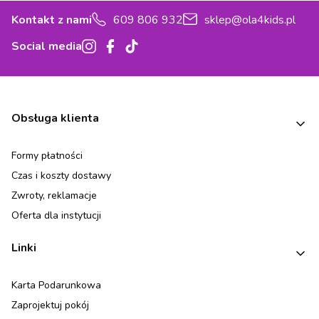
Kontakt z nami
609 806 932
sklep@ola4kids.pl
Social media
Linki w stopce
Obsługa klienta
Formy płatności
Czas i koszty dostawy
Zwroty, reklamacje
Oferta dla instytucji
Linki
Karta Podarunkowa
Zaprojektuj pokój