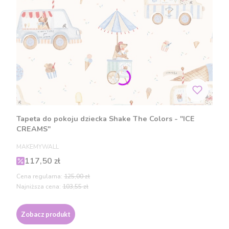
Tapeta do pokoju dziecka Shake The Colors - "ICE
CREAMS"
PRODUCENT
MAKEMYWALL
Cena promocyjna
117,50 zł
Cena regularna:
125,00 zł
Najniższa cena:
103,55 zł
Zobacz produkt