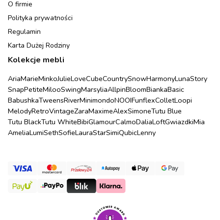
O firmie
Polityka prywatności
Regulamin
Karta Dużej Rodziny
Kolekcje mebli
Aria
Marie
Minko
Julie
Love
Cube
Country
Snow
Harmony
Luna
Story
Snap
Petite
Miloo
Swing
Marsylia
Allpin
Bloom
Bianka
Basic
Babushka
Tweens
River
Minimondo
NOOI
Funflex
Collet
Loopi
Melody
Retro
Vintage
Zara
Maxime
Alex
Simone
Tutu Blue
Tutu Black
Tutu White
Bibi
Glamour
Calmo
Dalia
Loft
Gwiazdki
Mia
Amelia
Lumi
Seth
Sofie
Laura
Star
Simi
Qubic
Lenny