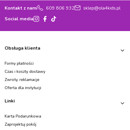
Kontakt z nami
609 806 932
sklep@ola4kids.pl
Social media
Linki w stopce
Obsługa klienta
Formy płatności
Czas i koszty dostawy
Zwroty, reklamacje
Oferta dla instytucji
Linki
Karta Podarunkowa
Zaprojektuj pokój