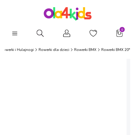
Produkty
Otwórz wyszukiwarkę
Rowerki i Hulajnogi
Rowerki dla dzieci
Rowerki BMX
Rowerki BMX 20"