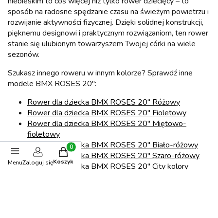
niebieskim to coś więcej niż tylko rower dziecięcy – to
sposób na radosne spędzanie czasu na świeżym powietrzu i
rozwijanie aktywności fizycznej. Dzięki solidnej konstrukcji,
pięknemu designowi i praktycznym rozwiązaniom, ten rower
stanie się ulubionym towarzyszem Twojej córki na wiele
sezonów.
Szukasz innego roweru w innym kolorze? Sprawdź inne
modele BMX ROSES 20":
Rower dla dziecka BMX ROSES 20" Różowy
Rower dla dziecka BMX ROSES 20" Fioletowy
R
ower dla dziecka BMX ROSES 20" Miętowo-
fioletowy
Rower dla dziecka BMX ROSES 20" Biało-różowy
Produkty w koszyku: 0. Zobacz szczegóły
Rower dla dziecka BMX ROSES 20" Szaro-różowy
Koszyk
Menu
Zaloguj się
Rower dla dziecka BMX ROSES 20" City kolory
Podaruj swojemu dziecku radość i niezapomniane chwile –
wybierz rower BMX Princess 20" już dziś!