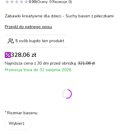
0.00
(Oceny: 0 Recenzje: 0)
Zabawki kreatywne dla dzieci - Suchy basen z piłeczkami
Przejdź do pełnego opisu
5
osób kupiło ten produkt
328,06 zł
Najniższa cena z 30 dni przed obniżką:
321,08 zł
Promocja trwa do 31 sierpnia 2026
Wybierz wariant produktu:
Poszczególne warianty mogą różnić się ceną
*
Rozmiar basenu
Wybierz