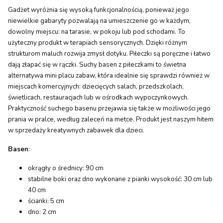
Gadżet wyróżnia się wysoką funkcjonalnością, ponieważ jego
niewielkie gabaryty pozwalają na umieszczenie go w każdym,
dowolny miejscu: na tarasie, w pokoju lub pod schodami. To
użyteczny produkt w terapiach sensorycznych. Dzięki różnym
strukturom maluch rozwija zmysł dotyku. Piłeczki są poręczne i łatwo
dają złapać się w rączki. Suchy basen z piłeczkami to świetna
alternatywa mini placu zabaw, która idealnie się sprawdzi również w
miejscach komercyjnych: dziecięcych salach, przedszkolach,
świetlicach, restauracjach lub w ośrodkach wypoczynkowych.
Praktyczność suchego basenu przejawia się także w możliwości jego
prania w pralce, według zaleceń na metce. Produkt jest naszym hitem
w sprzedaży kreatywnych zabawek dla dzieci.
Basen
:
okrągły o średnicy: 90 cm
stabilne boki oraz dno wykonane z pianki wysokość: 30 cm lub
40 cm
ścianki: 5 cm
dno: 2 cm