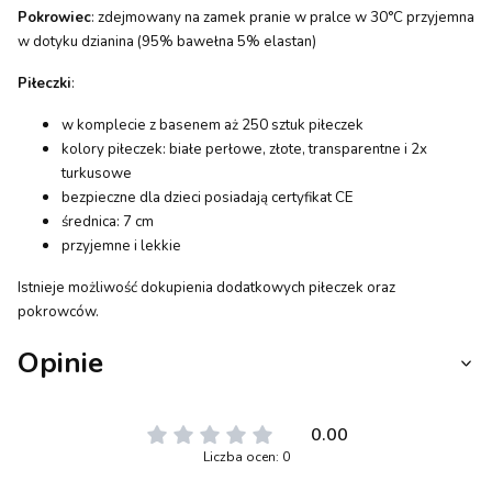
Pokrowiec
: zdejmowany na zamek pranie w pralce w 30°C przyjemna
w dotyku dzianina (95% bawełna 5% elastan)
Piłeczki
:
w komplecie z basenem aż 250 sztuk piłeczek
kolory piłeczek: białe perłowe, złote, transparentne i 2x
turkusowe
bezpieczne dla dzieci posiadają certyfikat CE
średnica: 7 cm
przyjemne i lekkie
Istnieje możliwość dokupienia dodatkowych piłeczek oraz
pokrowców.
Opinie
0.00
Liczba ocen: 0