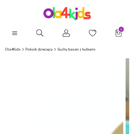
Produkty
Otwórz wyszukiwarkę
Ola4Kids
Pokoik dziecięcy
Suchy basen z kulkami