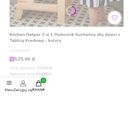
Kitchen Helper 3 w 1 Pomocnik Kuchenny dla dzieci z
Tablicą Kredową - kolory
PRODUCENT
MEOWBABY
Cena promocyjna
525,46 zł
Cena regularna:
559,00 zł
Najniższa cena:
514,28 zł
Produkty w koszyku: 0. Zobacz szczegóły
Koszyk
Menu
Zaloguj się
Zobacz produkt
Polecane produkty
-10%
OKAZJA