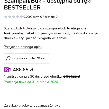
Szampan/Buk - dostępna od ręki
BESTSELLER
0.00
(Oceny: 0 Recenzje: 0)
Szafa LAURA 3-drzwiowa szampan-buk to elegancki i
funkcjonalny mebel z pojemnym wnętrzem, idealny do pokoju
dziecka – styl, jakość i wygoda w jednym.
Przejdź do pełnego opisu
66
osób kupiło
70 szt.
1 486,65 zł
Najniższa cena z 30 dni przed obniżką:
1 364,22 zł
Promocja trwa do 31 sierpnia 2026
Za zakup produktu otrzymasz
14 pkt
.