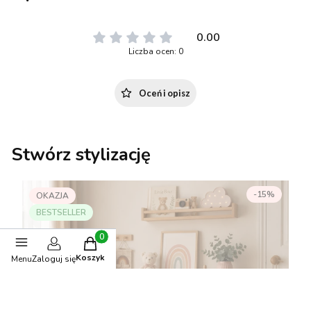
0.00
Liczba ocen: 0
Oceń i opisz
Stwórz stylizację
-15%
OKAZJA
BESTSELLER
Produkty w koszyku: 0. Zobacz szczegóły
Koszyk
Menu
Zaloguj się