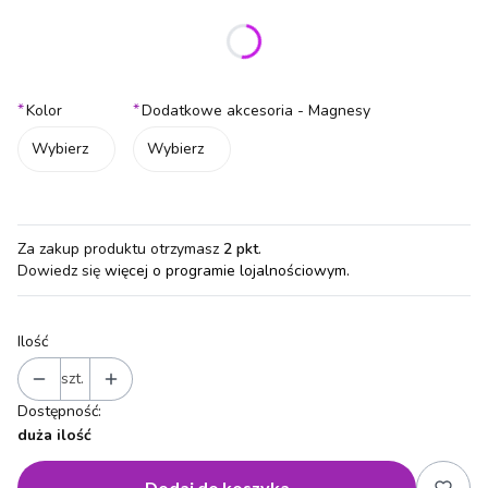
Wybierz wariant produktu:
Poszczególne warianty mogą różnić się ceną
*
*
Kolor
Dodatkowe akcesoria - Magnesy
Wybierz
Wybierz
Za zakup produktu otrzymasz
2 pkt
.
Dowiedz się
więcej o programie lojalnościowym.
Ilość
szt.
Dostępność:
duża ilość
Dodaj do koszyka