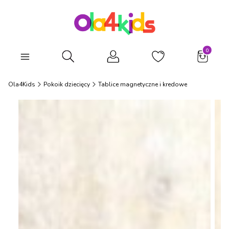
Produkty
Otwórz wyszukiwarkę
Ola4Kids
Pokoik dziecięcy
Tablice magnetyczne i kredowe