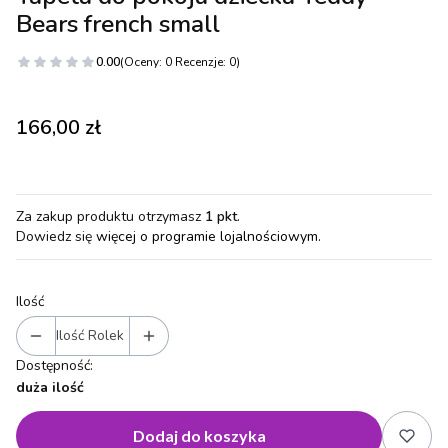
Bears french small
0.00
(Oceny: 0 Recenzje: 0)
Cena
166,00 zł
Za zakup produktu otrzymasz
1 pkt
.
Dowiedz się
więcej o programie lojalnościowym.
Ilość
Ilość Rolek
Dostępność:
duża ilość
Dodaj do koszyka