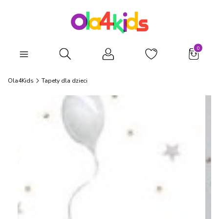
Produkty
Otwórz wyszukiwarkę
Ola4Kids
Tapety dla dzieci