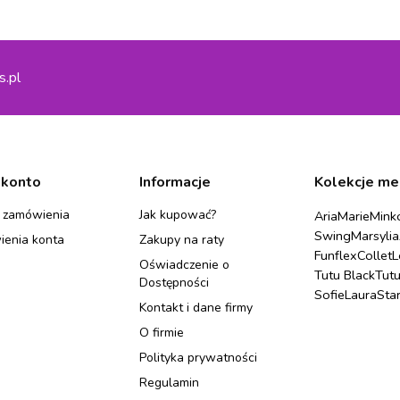
s.pl
 konto
Informacje
Kolekcje me
 zamówienia
Jak kupować?
Aria
Marie
Mink
Swing
Marsylia
ienia konta
Zakupy na raty
Funflex
Collet
L
Oświadczenie o
Tutu Black
Tut
Dostępności
Sofie
Laura
Sta
Kontakt i dane firmy
O firmie
Polityka prywatności
Regulamin