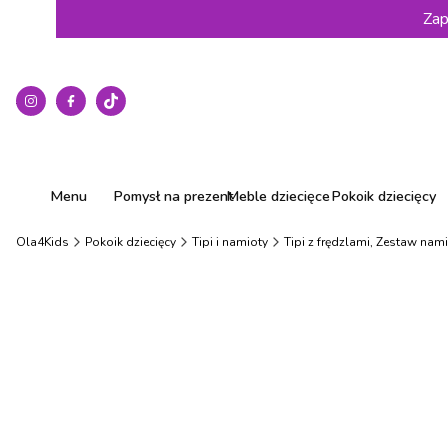
Zap
Menu
Pomysł na prezent
Meble dziecięce
Pokoik dziecięcy
Ola4Kids
Pokoik dziecięcy
Tipi i namioty
Tipi z frędzlami, Zestaw nami