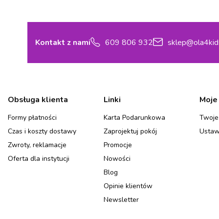
Kontakt z nami
609 806 932
sklep@ola4kid
Linki w stopce
Obsługa klienta
Linki
Moje
Formy płatności
Karta Podarunkowa
Twoje
Czas i koszty dostawy
Zaprojektuj pokój
Ustaw
Zwroty, reklamacje
Promocje
Oferta dla instytucji
Nowości
Blog
Opinie klientów
Newsletter