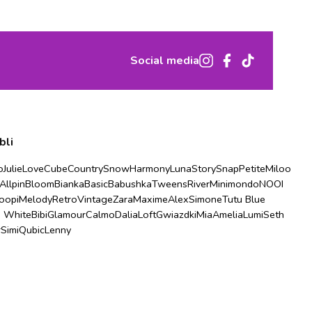
Social media
bli
o
Julie
Love
Cube
Country
Snow
Harmony
Luna
Story
Snap
Petite
Miloo
Allpin
Bloom
Bianka
Basic
Babushka
Tweens
River
Minimondo
NOOI
oopi
Melody
Retro
Vintage
Zara
Maxime
Alex
Simone
Tutu Blue
u White
Bibi
Glamour
Calmo
Dalia
Loft
Gwiazdki
Mia
Amelia
Lumi
Seth
r
Simi
Qubic
Lenny