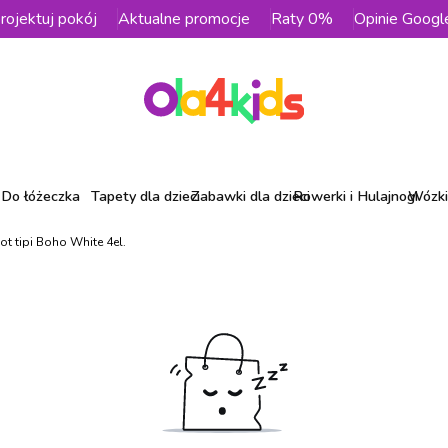
rojektuj pokój
Aktualne promocje
Raty 0%
Opinie Googl
Do łóżeczka
Tapety dla dzieci
Zabawki dla dzieci
Rowerki i Hulajnogi
Wózki 
ot tipi Boho White 4el.