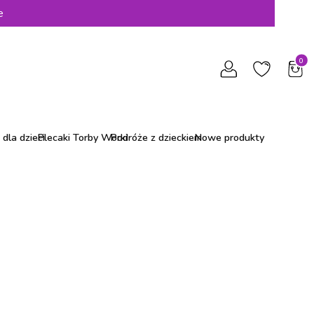
e
Produ
dla dzieci
Plecaki Torby Worki
Podróże z dzieckiem
Nowe produkty