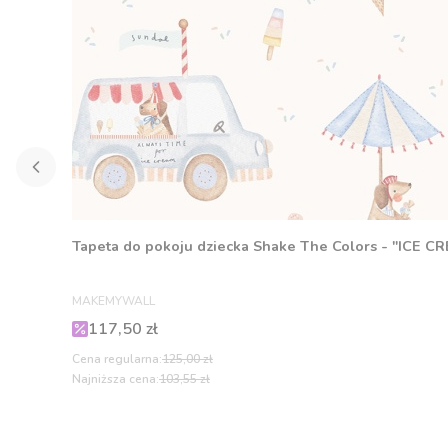
Tapeta do pokoju dziecka Shake The Colors - "ICE C
PRODUCENT
MAKEMYWALL
Cena promocyjna
117,50 zł
Cena regularna:
125,00 zł
Najniższa cena:
103,55 zł