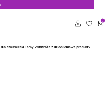
e
Produ
dla dzieci
Plecaki Torby Worki
Podróże z dzieckiem
Nowe produkty