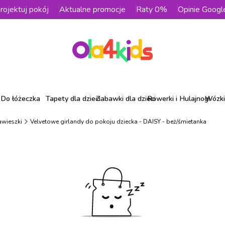
rojektuj pokój
Aktualne promocje
Raty 0%
Opinie Googl
Do łóżeczka
Tapety dla dzieci
Zabawki dla dzieci
Rowerki i Hulajnogi
Wózki 
awieszki
Velvetowe girlandy do pokoju dziecka - DAISY - beż/śmietanka