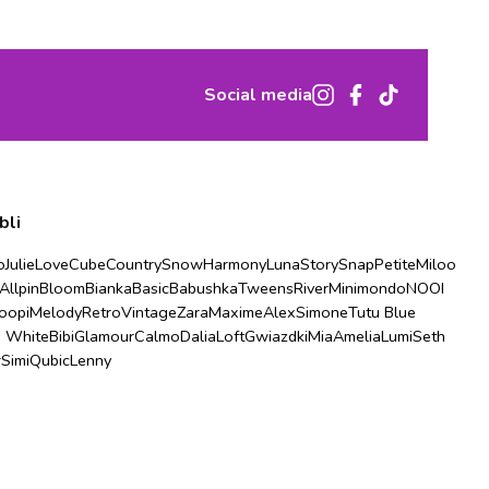
Social media
bli
o
Julie
Love
Cube
Country
Snow
Harmony
Luna
Story
Snap
Petite
Miloo
Allpin
Bloom
Bianka
Basic
Babushka
Tweens
River
Minimondo
NOOI
oopi
Melody
Retro
Vintage
Zara
Maxime
Alex
Simone
Tutu Blue
u White
Bibi
Glamour
Calmo
Dalia
Loft
Gwiazdki
Mia
Amelia
Lumi
Seth
r
Simi
Qubic
Lenny