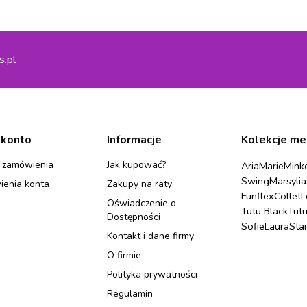
s.pl
 konto
Informacje
Kolekcje me
 zamówienia
Jak kupować?
Aria
Marie
Mink
Swing
Marsylia
ienia konta
Zakupy na raty
Funflex
Collet
L
Oświadczenie o
Tutu Black
Tut
Dostępności
Sofie
Laura
Sta
Kontakt i dane firmy
O firmie
Polityka prywatności
Regulamin