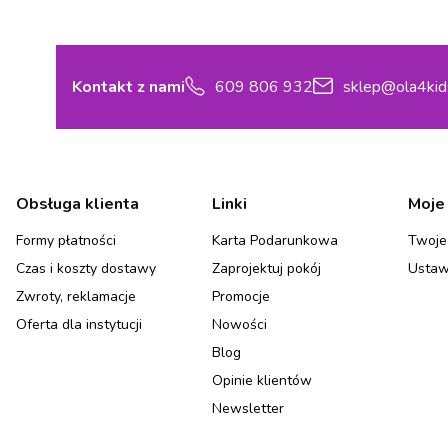
Kontakt z nami
609 806 932
sklep@ola4kid
Linki w stopce
Obsługa klienta
Linki
Moje
Formy płatności
Karta Podarunkowa
Twoje
Czas i koszty dostawy
Zaprojektuj pokój
Ustaw
Zwroty, reklamacje
Promocje
Oferta dla instytucji
Nowości
Blog
Opinie klientów
Newsletter