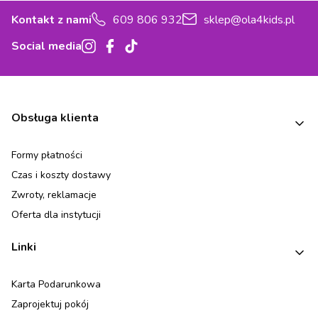
Kontakt z nami
609 806 932
sklep@ola4kids.pl
Social media
Linki w stopce
Obsługa klienta
Formy płatności
Czas i koszty dostawy
Zwroty, reklamacje
Oferta dla instytucji
Linki
Karta Podarunkowa
Zaprojektuj pokój