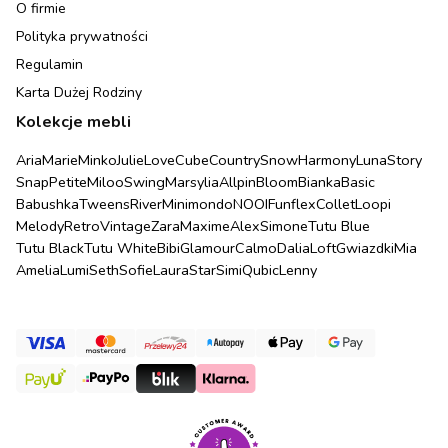
O firmie
Polityka prywatności
Regulamin
Karta Dużej Rodziny
Kolekcje mebli
Aria
Marie
Minko
Julie
Love
Cube
Country
Snow
Harmony
Luna
Story
Snap
Petite
Miloo
Swing
Marsylia
Allpin
Bloom
Bianka
Basic
Babushka
Tweens
River
Minimondo
NOOI
Funflex
Collet
Loopi
Melody
Retro
Vintage
Zara
Maxime
Alex
Simone
Tutu Blue
Tutu Black
Tutu White
Bibi
Glamour
Calmo
Dalia
Loft
Gwiazdki
Mia
Amelia
Lumi
Seth
Sofie
Laura
Star
Simi
Qubic
Lenny