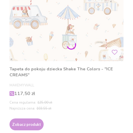
Tapeta do pokoju dziecka Shake The Colors - "ICE
CREAMS"
PRODUCENT
MAKEMYWALL
Cena promocyjna
117,50 zł
Cena regularna:
125,00 zł
Najniższa cena:
103,55 zł
Zobacz produkt