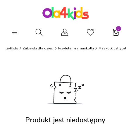
Produkty
Otwórz wyszukiwarkę
Ola4Kids
Zabawki dla dzieci
Przytulanki i maskotki
Maskotki Jellycat
Produkt jest niedostępny