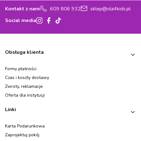
Kontakt z nami
609 806 932
sklep@ola4kids.pl
Social media
Linki w stopce
Obsługa klienta
Formy płatności
Czas i koszty dostawy
Zwroty, reklamacje
Oferta dla instytucji
Linki
Karta Podarunkowa
Zaprojektuj pokój