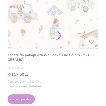
Tapeta do pokoju dziecka Shake The Colors - "ICE
CREAMS"
PRODUCENT
MAKEMYWALL
Cena promocyjna
117,50 zł
Cena regularna:
125,00 zł
Najniższa cena:
103,55 zł
Zobacz produkt