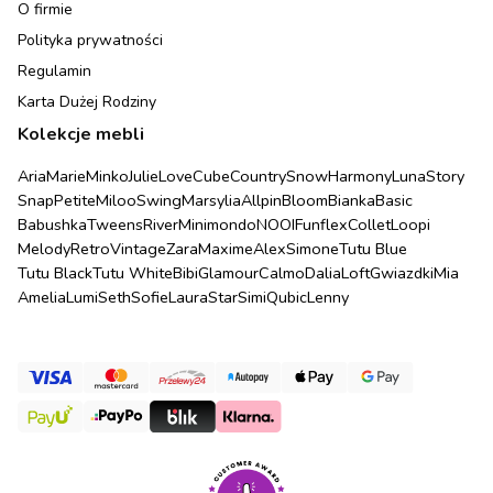
O firmie
Polityka prywatności
Regulamin
Karta Dużej Rodziny
Kolekcje mebli
Aria
Marie
Minko
Julie
Love
Cube
Country
Snow
Harmony
Luna
Story
Snap
Petite
Miloo
Swing
Marsylia
Allpin
Bloom
Bianka
Basic
Babushka
Tweens
River
Minimondo
NOOI
Funflex
Collet
Loopi
Melody
Retro
Vintage
Zara
Maxime
Alex
Simone
Tutu Blue
Tutu Black
Tutu White
Bibi
Glamour
Calmo
Dalia
Loft
Gwiazdki
Mia
Amelia
Lumi
Seth
Sofie
Laura
Star
Simi
Qubic
Lenny