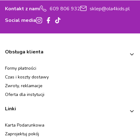
Kontakt z nami
609 806 932
sklep@ola4kids.pl
Social media
Linki w stopce
Obsługa klienta
Formy płatności
Czas i koszty dostawy
Zwroty, reklamacje
Oferta dla instytucji
Linki
Karta Podarunkowa
Zaprojektuj pokój