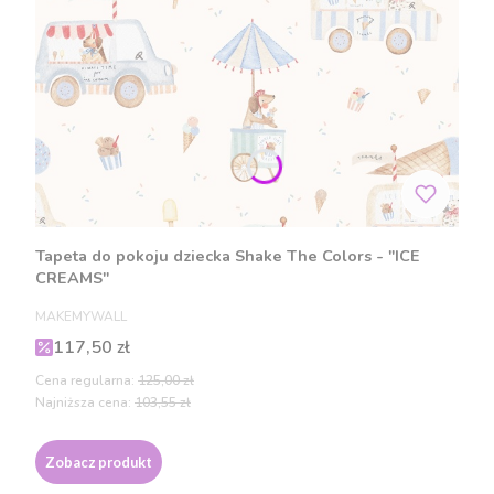
Tapeta do pokoju dziecka Shake The Colors - "ICE
CREAMS"
PRODUCENT
MAKEMYWALL
Cena promocyjna
117,50 zł
Cena regularna:
125,00 zł
Najniższa cena:
103,55 zł
Zobacz produkt