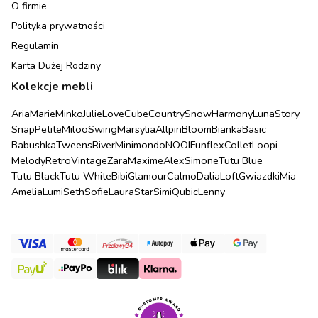
O firmie
Polityka prywatności
Regulamin
Karta Dużej Rodziny
Kolekcje mebli
Aria
Marie
Minko
Julie
Love
Cube
Country
Snow
Harmony
Luna
Story
Snap
Petite
Miloo
Swing
Marsylia
Allpin
Bloom
Bianka
Basic
Babushka
Tweens
River
Minimondo
NOOI
Funflex
Collet
Loopi
Melody
Retro
Vintage
Zara
Maxime
Alex
Simone
Tutu Blue
Tutu Black
Tutu White
Bibi
Glamour
Calmo
Dalia
Loft
Gwiazdki
Mia
Amelia
Lumi
Seth
Sofie
Laura
Star
Simi
Qubic
Lenny