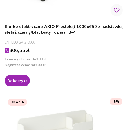
Biurko elektryczne AXIO Prostokąt 1000x650 z nadstawką
stelaż czarny/blat biały rozmiar 3-4
PRODUCENT
ENTELO SP. Z O.O.
Cena promocyjna
806,55 zł
Cena regularna:
849,00 zł
Najniższa cena:
849,00 zł
Do koszyka
-5%
OKAZJA