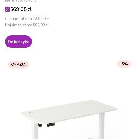
ENTELO SP. Z O.O.
Cena promocyjna
569,05 zł
Cena regularna:
599,00 zł
Najniższa cena:
599,00 zł
Do koszyka
-5%
OKAZJA