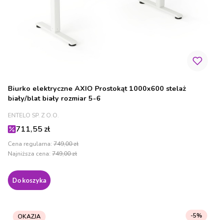
Biurko elektryczne AXIO Prostokąt 1000x600 stelaż
biały/blat biały rozmiar 5-6
PRODUCENT
ENTELO SP. Z O.O.
Cena promocyjna
711,55 zł
Cena regularna:
749,00 zł
Najniższa cena:
749,00 zł
Do koszyka
-5%
OKAZJA