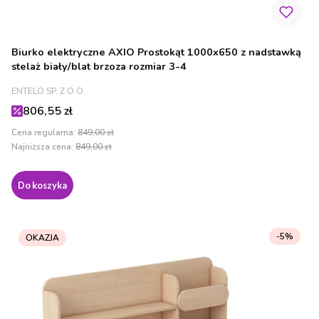
Biurko elektryczne AXIO Prostokąt 1000x650 z nadstawką
stelaż biały/blat brzoza rozmiar 3-4
PRODUCENT
ENTELO SP. Z O.O.
Cena promocyjna
806,55 zł
Cena regularna:
849,00 zł
Najniższa cena:
849,00 zł
Do koszyka
-5%
OKAZJA