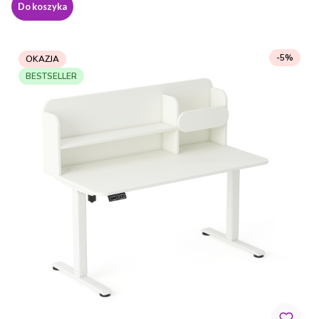
Do koszyka
-5%
OKAZJA
BESTSELLER