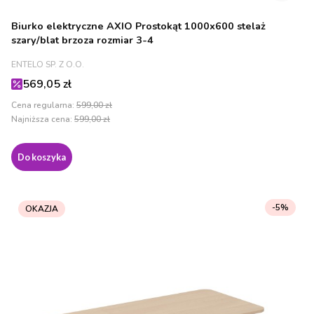
Biurko elektryczne AXIO Prostokąt 1000x600 stelaż
szary/blat brzoza rozmiar 3-4
PRODUCENT
ENTELO SP. Z O.O.
Cena promocyjna
569,05 zł
Cena regularna:
599,00 zł
Najniższa cena:
599,00 zł
Do koszyka
-5%
OKAZJA