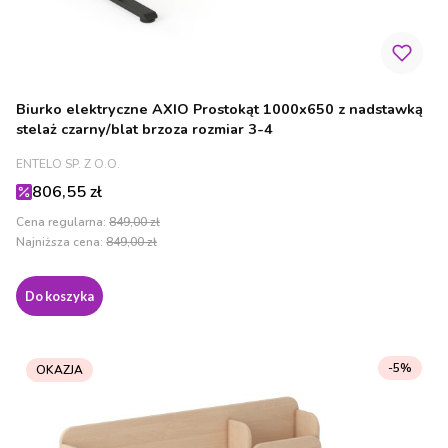
Biurko elektryczne AXIO Prostokąt 1000x650 z nadstawką
stelaż czarny/blat brzoza rozmiar 3-4
PRODUCENT
ENTELO SP. Z O.O.
Cena promocyjna
806,55 zł
Cena regularna:
849,00 zł
Najniższa cena:
849,00 zł
Do koszyka
-5%
OKAZJA