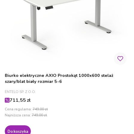
Biurko elektryczne AXIO Prostokąt 1000x600 stelaż
szary/blat biały rozmiar 5-6
PRODUCENT
ENTELO SP. Z O.O.
Cena promocyjna
711,55 zł
Cena regularna:
749,00 zł
Najniższa cena:
749,00 zł
Do koszyka