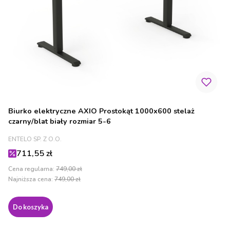
Biurko elektryczne AXIO Prostokąt 1000x600 stelaż
czarny/blat biały rozmiar 5-6
PRODUCENT
ENTELO SP. Z O.O.
Cena promocyjna
711,55 zł
Cena regularna:
749,00 zł
Najniższa cena:
749,00 zł
Do koszyka