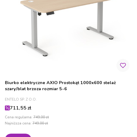
Biurko elektryczne AXIO Prostokąt 1000x600 stelaż
szary/blat brzoza rozmiar 5-6
PRODUCENT
ENTELO SP. Z O.O.
Cena promocyjna
711,55 zł
Cena regularna:
749,00 zł
Najniższa cena:
749,00 zł