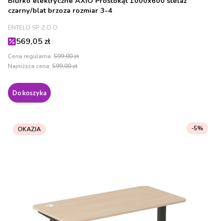
Biurko elektryczne AXIO Prostokąt 1000x600 stelaż
czarny/blat brzoza rozmiar 3-4
PRODUCENT
ENTELO SP. Z O.O.
Cena promocyjna
569,05 zł
Cena regularna:
599,00 zł
Najniższa cena:
599,00 zł
Do koszyka
-5%
OKAZJA