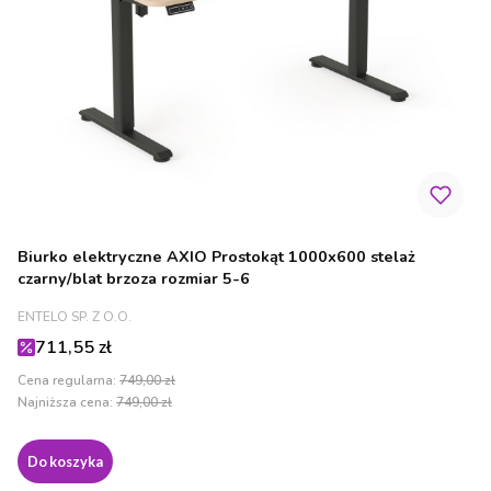
Biurko elektryczne AXIO Prostokąt 1000x600 stelaż
czarny/blat brzoza rozmiar 5-6
PRODUCENT
ENTELO SP. Z O.O.
Cena promocyjna
711,55 zł
Cena regularna:
749,00 zł
Najniższa cena:
749,00 zł
Do koszyka