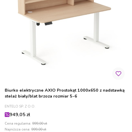
Biurko elektryczne AXIO Prostokąt 1000x650 z nadstawką
stelaż biały/blat brzoza rozmiar 5-6
PRODUCENT
ENTELO SP. Z O.O.
Cena promocyjna
949,05 zł
Cena regularna:
999,00 zł
Najniższa cena:
999,00 zł