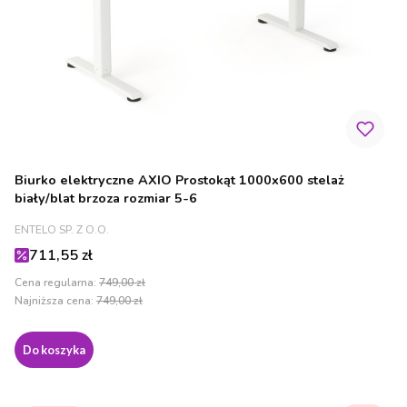
Biurko elektryczne AXIO Prostokąt 1000x600 stelaż
biały/blat brzoza rozmiar 5-6
PRODUCENT
ENTELO SP. Z O.O.
Cena promocyjna
711,55 zł
Cena regularna:
749,00 zł
Najniższa cena:
749,00 zł
Do koszyka