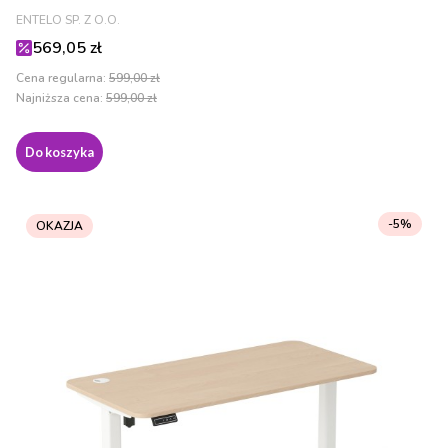
PRODUCENT
ENTELO SP. Z O.O.
Cena promocyjna
569,05 zł
Cena regularna:
599,00 zł
Najniższa cena:
599,00 zł
Do koszyka
-5%
OKAZJA