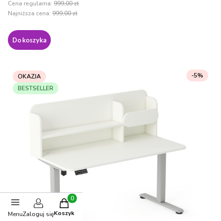
Cena regularna:
999,00 zł
Najniższa cena:
999,00 zł
Do koszyka
-5%
OKAZJA
BESTSELLER
Produkty w koszyku: 0. Zobacz szczegóły
Koszyk
Menu
Zaloguj się