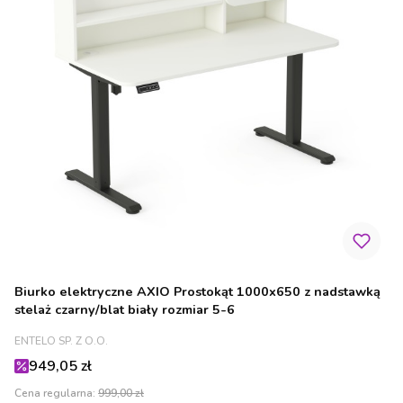
Biurko elektryczne AXIO Prostokąt 1000x650 z nadstawką
stelaż czarny/blat biały rozmiar 5-6
PRODUCENT
ENTELO SP. Z O.O.
Cena promocyjna
949,05 zł
Cena regularna:
999,00 zł