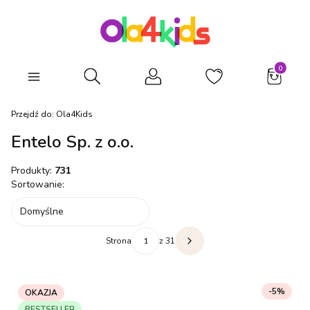
Produkty
Otwórz wyszukiwarkę
Przejdź do:
Ola4Kids
Entelo Sp. z o.o.
Produkty:
731
Lista produktów
Sortowanie:
Domyślne
Strona
z 31
Następne produkty
-5%
OKAZJA
BESTSELLER