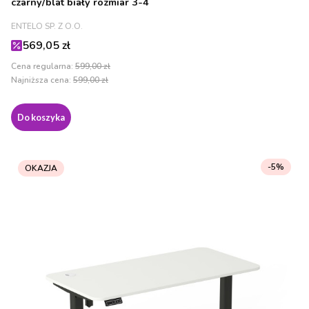
czarny/blat biały rozmiar 3-4
PRODUCENT
ENTELO SP. Z O.O.
Cena promocyjna
569,05 zł
Cena regularna:
599,00 zł
Najniższa cena:
599,00 zł
Do koszyka
-5%
OKAZJA