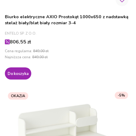
Biurko elektryczne AXIO Prostokąt 1000x650 z nadstawką
stelaż biały/blat biały rozmiar 3-4
PRODUCENT
ENTELO SP. Z O.O.
Cena promocyjna
806,55 zł
Cena regularna:
849,00 zł
Najniższa cena:
849,00 zł
Do koszyka
-5%
OKAZJA