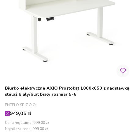
Biurko elektryczne AXIO Prostokąt 1000x650 z nadstawką
stelaż biały/blat biały rozmiar 5-6
PRODUCENT
ENTELO SP. Z O.O.
Cena promocyjna
949,05 zł
Cena regularna:
999,00 zł
Najniższa cena:
999,00 zł