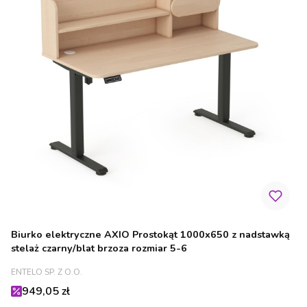
Biurko elektryczne AXIO Prostokąt 1000x650 z nadstawką
stelaż czarny/blat brzoza rozmiar 5-6
PRODUCENT
ENTELO SP. Z O.O.
Cena promocyjna
949,05 zł