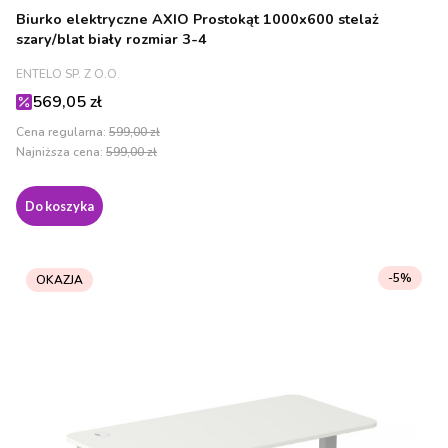
Biurko elektryczne AXIO Prostokąt 1000x600 stelaż
szary/blat biały rozmiar 3-4
PRODUCENT
ENTELO SP. Z O.O.
Cena promocyjna
569,05 zł
Cena regularna:
599,00 zł
Najniższa cena:
599,00 zł
Do koszyka
-5%
OKAZJA