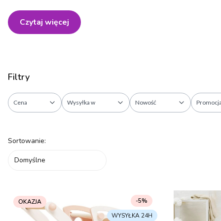
Czytaj więcej
Filtry
Cena
Wysyłka w
Nowość
Promocj
Koniec filtrów
Lista produktów
Sortowanie:
Domyślne
-5%
OKAZJA