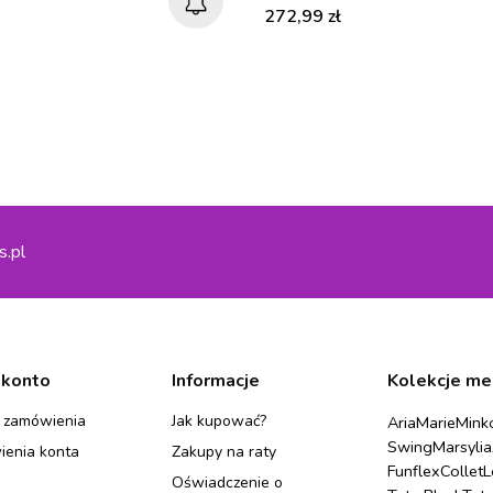
Cena
272,99 zł
s.pl
 konto
Informacje
Kolekcje me
 zamówienia
Jak kupować?
Aria
Marie
Mink
Swing
Marsylia
ienia konta
Zakupy na raty
Funflex
Collet
L
Oświadczenie o