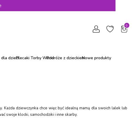
e
Produ
dla dzieci
Plecaki Torby Worki
Podróże z dzieckiem
Nowe produkty
. Każda dziewczynka chce więc być idealną mamą dla swoich lalek lub
ać swoje klocki, samochodziki i inne skarby.