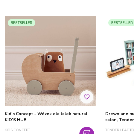
BESTSELLER
BESTSELLER
Kid's Concept - Wózek dla lalek natural
Drewniane me
KID'S HUB
salon, Tender
PRODUCENT
PRODUCENT
KIDS CONCEPT
TENDER LEAF T