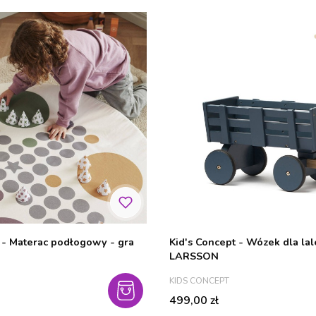
 - Materac podłogowy - gra
Kid's Concept - Wózek dla la
LARSSON
PRODUCENT
KIDS CONCEPT
Cena
499,00 zł