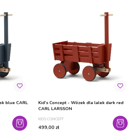
lek blue CARL
Kid's Concept - Wózek dla lalek dark red
CARL LARSSON
PRODUCENT
KIDS CONCEPT
Cena
499,00 zł