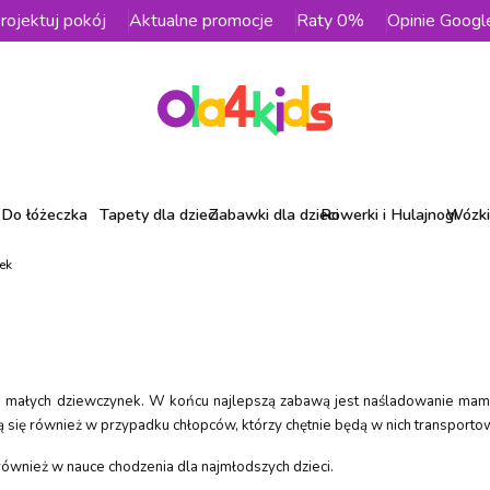
rojektuj pokój
Aktualne promocje
Raty 0%
Opinie Googl
Do łóżeczka
Tapety dla dzieci
Zabawki dla dzieci
Rowerki i Hulajnogi
Wózki 
ek
la małych dziewczynek. W końcu najlepszą zabawą jest naśladowanie mamy
 się również w przypadku chłopców, którzy chętnie będą w nich transportow
ównież w nauce chodzenia dla najmłodszych dzieci.