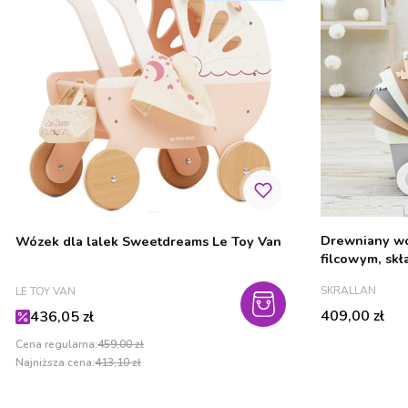
Drewniany wóz
Wózek dla lalek Sweetdreams Le Toy Van
filcowym, sk
PRODUCENT
PRODUCENT
SKRALLAN
LE TOY VAN
Cena
Cena promocyjna
409,00 zł
436,05 zł
Cena regularna:
459,00 zł
Najniższa cena:
413,10 zł