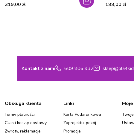
Cena
Cena
319,00 zł
199,00 zł
Kontakt z nami
609 806 932
sklep@ola4kid
Linki w stopce
Obsługa klienta
Linki
Moje
Formy płatności
Karta Podarunkowa
Twoje
Czas i koszty dostawy
Zaprojektuj pokój
Ustaw
Zwroty, reklamacje
Promocje