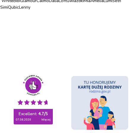
u White
Bibi
Glamour
Calmo
Dalia
Loft
Gwiazdki
Mia
Amelia
Lumi
Seth
r
Simi
Qubic
Lenny
Excellent:
4.7
/
5
07.08.2026
więcej