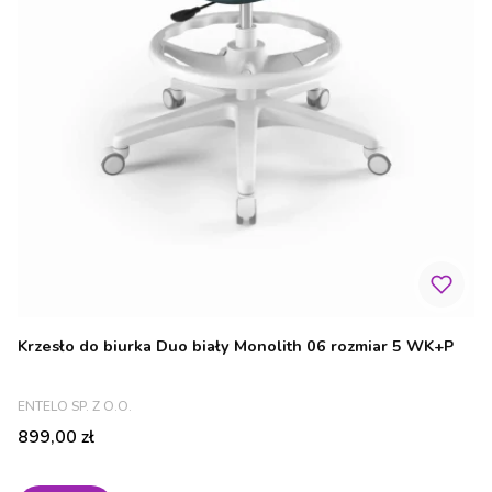
Krzesło do biurka Duo biały Monolith 06 rozmiar 5 WK+P
PRODUCENT
ENTELO SP. Z O.O.
Cena
899,00 zł