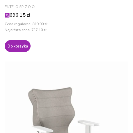
PRODUCENT
ENTELO SP. Z O.O.
Cena promocyjna
696,15 zł
Cena regularna:
819,00 zł
Najniższa cena:
737,10 zł
Do koszyka