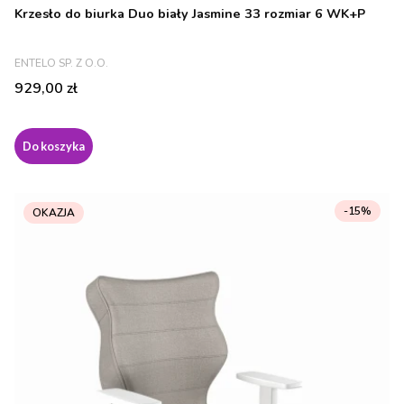
Krzesło do biurka Duo biały Jasmine 33 rozmiar 6 WK+P
PRODUCENT
ENTELO SP. Z O.O.
Cena
929,00 zł
Do koszyka
-15%
OKAZJA