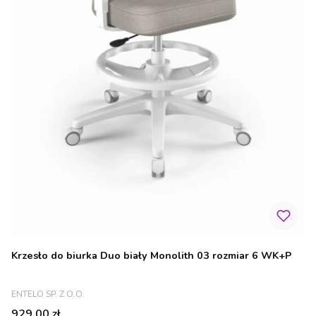
Krzesło do biurka Duo biały Monolith 03 rozmiar 6 WK+P
PRODUCENT
ENTELO SP. Z O.O.
Cena
929,00 zł