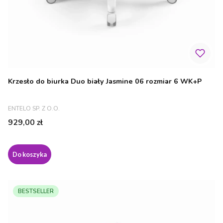
Krzesło do biurka Duo biały Jasmine 06 rozmiar 6 WK+P
PRODUCENT
ENTELO SP. Z O.O.
Cena
929,00 zł
Do koszyka
BESTSELLER