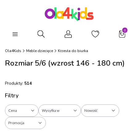
Produkty
Otwórz wyszukiwarkę
Ola4Kids
Meble dziecięce
Krzesła do biurka
Rozmiar 5/6 (wzrost 146 - 180 cm)
Produkty:
514
Filtry
Cena
Wysyłka w
Nowość
Promocja
Koniec filtrów