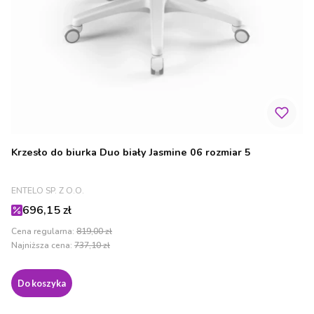
Krzesło do biurka Duo biały Jasmine 06 rozmiar 5
PRODUCENT
ENTELO SP. Z O.O.
Cena promocyjna
696,15 zł
Cena regularna:
819,00 zł
Najniższa cena:
737,10 zł
Do koszyka