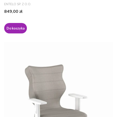
PRODUCENT
ENTELO SP. Z O.O.
Cena
849,00 zł
Do koszyka