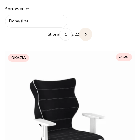
Lista produktów
Sortowanie:
Domyślne
Strona
z 22
Następne produkty
-15%
OKAZJA