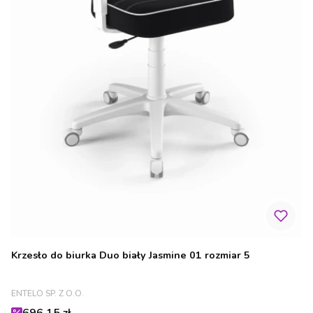
Krzesło do biurka Duo biały Jasmine 01 rozmiar 5
PRODUCENT
ENTELO SP. Z O.O.
Cena promocyjna