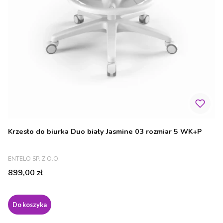
Krzesło do biurka Duo biały Jasmine 03 rozmiar 5 WK+P
PRODUCENT
ENTELO SP. Z O.O.
Cena
899,00 zł
Do koszyka