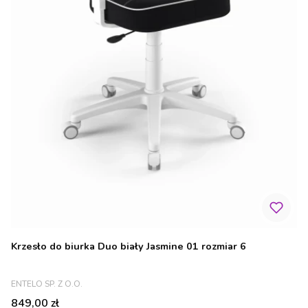
Krzesło do biurka Duo biały Jasmine 01 rozmiar 6
PRODUCENT
ENTELO SP. Z O.O.
Cena
849,00 zł