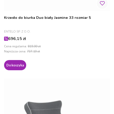
Krzesło do biurka Duo biały Jasmine 33 rozmiar 5
PRODUCENT
ENTELO SP. Z O.O.
Cena promocyjna
696,15 zł
Cena regularna:
819,00 zł
Najniższa cena:
737,10 zł
Do koszyka