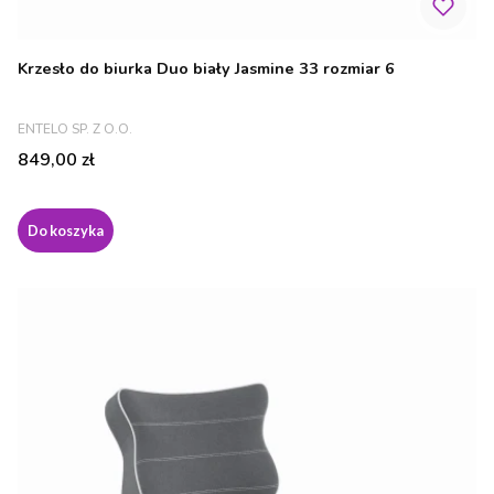
Krzesło do biurka Duo biały Jasmine 33 rozmiar 6
PRODUCENT
ENTELO SP. Z O.O.
Cena
849,00 zł
Do koszyka