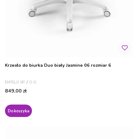
Krzesło do biurka Duo biały Jasmine 06 rozmiar 6
PRODUCENT
ENTELO SP. Z O.O.
Cena
849,00 zł
Do koszyka