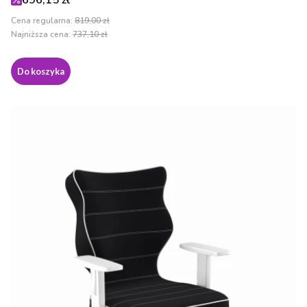
696,15 zł
Cena regularna:
819,00 zł
Najniższa cena:
737,10 zł
Do koszyka