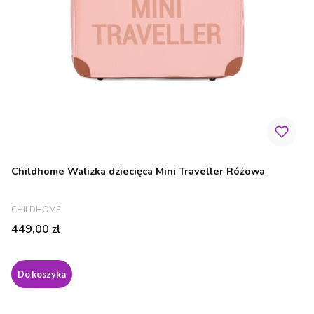
Childhome Walizka dziecięca Mini Traveller Różowa
PRODUCENT
CHILDHOME
Cena
449,00 zł
Do koszyka