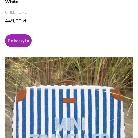
White
PRODUCENT
CHILDHOME
Cena
449,00 zł
Do koszyka