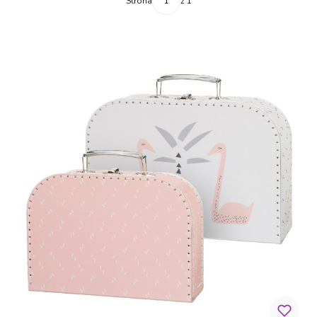
Strona
z 1