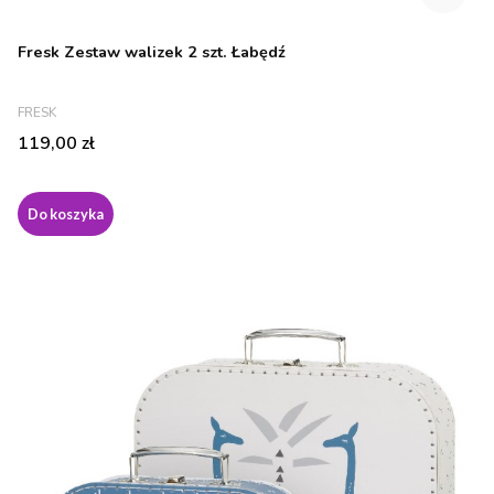
Fresk Zestaw walizek 2 szt. Łabędź
PRODUCENT
FRESK
Cena
119,00 zł
Do koszyka