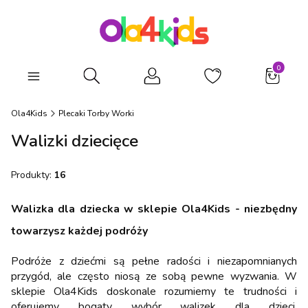
Produkty
Otwórz wyszukiwarkę
Ola4Kids
Plecaki Torby Worki
Walizki dziecięce
Produkty:
16
Walizka dla dziecka w sklepie Ola4Kids - niezbędny
towarzysz każdej podróży
Podróże z dziećmi są pełne radości i niezapomnianych
przygód, ale często niosą ze sobą pewne wyzwania. W
sklepie Ola4Kids doskonale rozumiemy te trudności i
oferujemy bogaty wybór walizek dla dzieci,