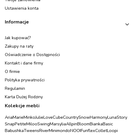
Ustawienia konta
Informacje
Jak kupować?
Zakupy na raty
Oświadczenie o Dostępności
Kontakt i dane firmy
O firmie
Polityka prywatności
Regulamin
Karta Dużej Rodziny
Kolekcje mebli
Aria
Marie
Minko
Julie
Love
Cube
Country
Snow
Harmony
Luna
Story
Snap
Petite
Miloo
Swing
Marsylia
Allpin
Bloom
Bianka
Basic
Babushka
Tweens
River
Minimondo
NOOI
Funflex
Collet
Loopi