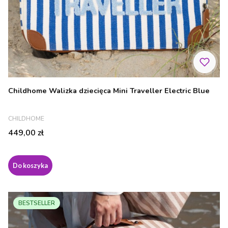
Childhome Walizka dziecięca Mini Traveller Electric Blue
PRODUCENT
CHILDHOME
Cena
449,00 zł
Do koszyka
BESTSELLER