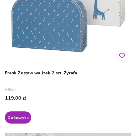
Fresk Zestaw walizek 2 szt. Żyrafa
PRODUCENT
FRESK
Cena
119,00 zł
Do koszyka