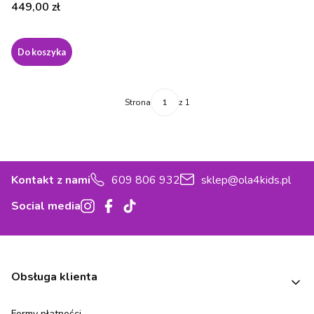
Cena
449,00 zł
Do koszyka
Strona
z 1
Kontakt z nami
609 806 932
sklep@ola4kids.pl
Social media
Linki w stopce
Obsługa klienta
Formy płatności