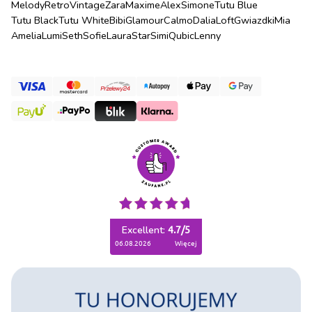
Melody
Retro
Vintage
Zara
Maxime
Alex
Simone
Tutu Blue
Tutu Black
Tutu White
Bibi
Glamour
Calmo
Dalia
Loft
Gwiazdki
Mia
Amelia
Lumi
Seth
Sofie
Laura
Star
Simi
Qubic
Lenny
Excellent:
4.7
/
5
06.08.2026
więcej