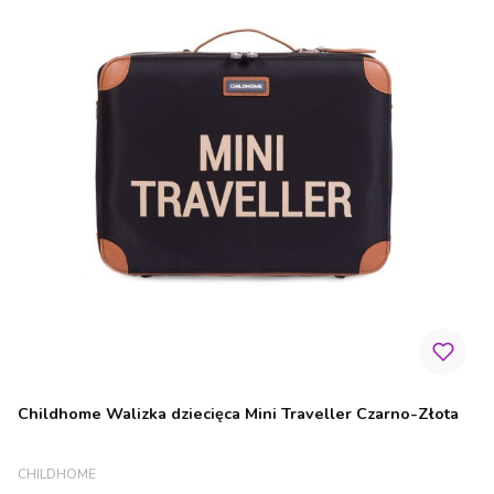
Childhome Walizka dziecięca Mini Traveller Czarno-Złota
PRODUCENT
CHILDHOME