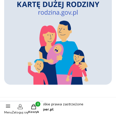
Ola4Kids © 2025 Wszelkie prawa zastrzeżone
Produkty w koszyku: 0. Zobacz szczegóły
Sklep internetowy
Shoper.pl
Koszyk
Menu
Zaloguj się