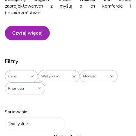
zaprojektowanych z myślą o ich komforcie i
bezpieczeństwie.
Czytaj więcej
Filtry
Cena
Wysyłka w
Nowość
Promocja
Koniec filtrów
Lista produktów
Sortowanie:
Domyślne