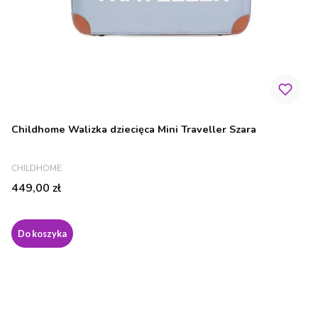
Childhome Walizka dziecięca Mini Traveller Szara
PRODUCENT
CHILDHOME
Cena
449,00 zł
Do koszyka