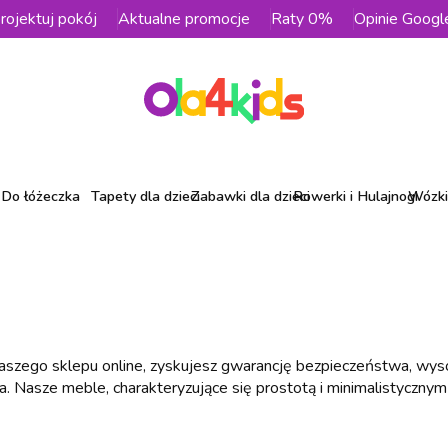
rojektuj pokój
Aktualne promocje
Raty 0%
Opinie Googl
Do łóżeczka
Tapety dla dzieci
Zabawki dla dzieci
Rowerki i Hulajnogi
Wózki 
aszego sklepu online, zyskujesz gwarancję bezpieczeństwa, wysok
. Nasze meble, charakteryzujące się prostotą i minimalistycznym 