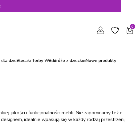
e
Produ
dla dzieci
Plecaki Torby Worki
Podróże z dzieckiem
Nowe produkty
iej jakości i funkcjonalności mebli. Nie zapominamy też o
designem, idealnie wpasują się w każdy rodzaj przestrzeni,